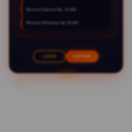
Minimal Deposit Rp. 10.000
Minimal Withdraw Rp 25.000
LOGIN
DAFTAR
Layer Popup Close
JEBOLTOTO: Link Situ
TOTO Slot Gacor Terpercaya
dan Bandar Togel Asia
Terpopuler