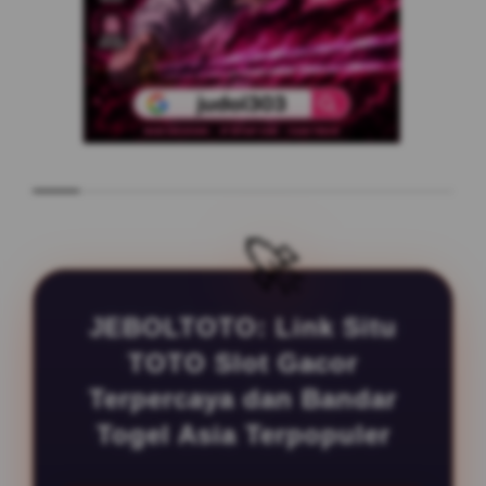
JEBOLTOTO: Link Situ
TOTO Slot Gacor
Terpercaya dan Bandar
Togel Asia Terpopuler