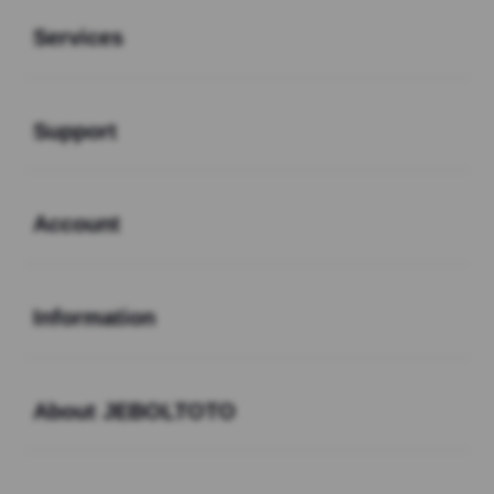
Buka
Services
Buka
Support
Buka
Account
Buka
Information
Buka
About JEBOLTOTO