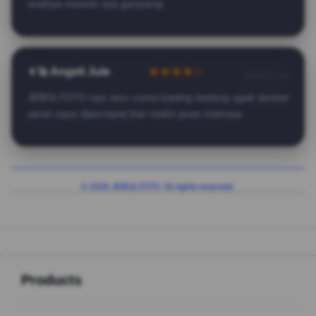
soalnya maxwin nya gampang
Angeli Jule
★★★★☆
2026-07-14
JEBOLTOTO nya seru cuma loading kadang agak lambat
saran saya dipercepat biar makin puas mainnya
© 2026 JEBOLTOTO. All rights reserved.
Buka
Footer Navigation
Products