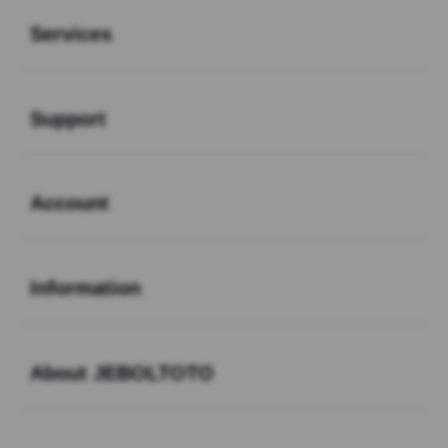
Buka
Services
Buka
Support
Buka
Account
Buka
Information
Buka
About JEBOLTOTO