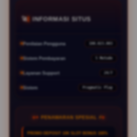
INFORMASI SITUS
Penilaian Pengguna
100.023.003
Sistem Pembayaran
5 Metode
Layanan Support
24/7
Sistem
Pragmatic Play
PENAWARAN SPESIAL
PROMO DEPOSIT 10K SLOT BONUS 100%