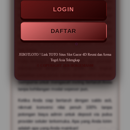
SLOT DEMO hadir sebagai solusi cerdas satu
atap untuk Anda! Kami menyediakan akses gratis
LOGIN
ke ribuan simulator mesin slot online terlengkap
untuk menguji pola, ritme, dan strategi Anda.
Tidak hanya sebagai tempat latihan, platform
DAFTAR
kami juga terintegrasi dengan gerbang taruhan
resmi yang menawarkan kemudahan transaksi
luar biasa.
JEBOTLOTO ! Link TOTO Situs Slot Gacor 4D Resmi dan Arena
Togel Asia Telengkap
Coba berbagai judul game populer dari provider
© COPYRIGHT 2026 HOKIEMAS88
internasional dengan fitur, grafik, dan tingkat
volatilitas yang persis sama dengan versi aslinya.
Sempurna untuk mengasah insting bertaruh Anda
tanpa kehilangan modal sepeser pun.
Ketika Anda siap bertaruh dengan saldo asli,
nikmati konversi nilai penuh 100% tanpa
potongan biaya admin untuk deposit via pulsa
provider seluler terkemuka. Apa yang Anda kirim
adalah apa yang Anda mainkan!