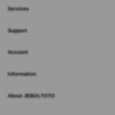
Buka
Services
Buka
Support
Buka
Account
Buka
Information
Buka
About JEBOLTOTO