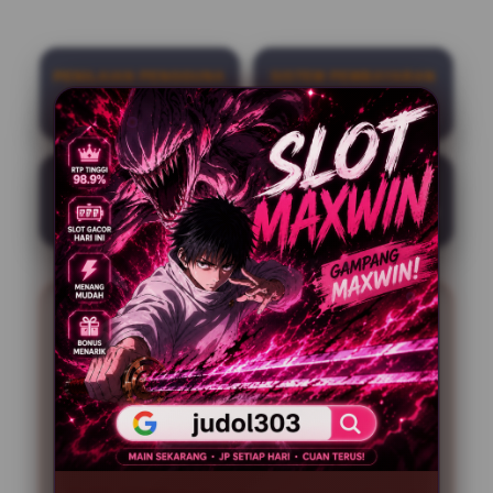
PENILAIAN PENGGUNA
SISTEM PEMBAYARAN
120.123.003
5 Metode
LAYANAN SUPPORT
SISTEM
24/7
Pragmatic Play
JEBOLTOTO
adalah bandar togel Asia terpopuler
dan link situs TOTO slot gacor terpercaya. Kami
menyediakan pasaran togel resmi terlengkap,
game slot online gampang menang, serta
transaksi aman dengan layanan online 24 jam
nonstop setiap hari!