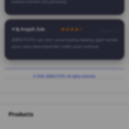
soalnya maxwin nya gampang
Angeli Jule
★★★★☆
2026-07-14
JEBOLTOTO nya seru cuma loading kadang agak lambat
saran saya dipercepat biar makin puas mainnya
© 2026 JEBOLTOTO. All rights reserved.
Buka
Footer Navigation
Products