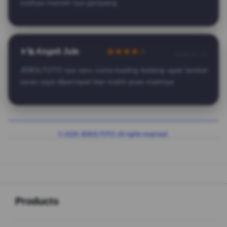
soalnya maxwin nya gampang
Angeli Jule
★★★★☆
2026-07-14
JEBOLTOTO nya seru cuma loading kadang agak lambat
saran saya dipercepat biar makin puas mainnya
© 2026 JEBOLTOTO. All rights reserved.
Buka
Footer Navigation
Products