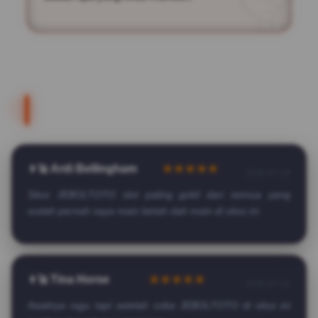
ULASAN TERBARU KOMUNITAS
JEBOLTOTO
Ardi Bellingham
★★★★★
2026-07-18
Situs JEBOLTOTO slot paling gokil dari semua yang
sudah pernah saya main betah dah main di situs ini
Tina Horse
★★★★★
2026-07-12
Awalnya ragu tapi setelah coba JEBOLTOTO di situs ini