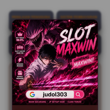
PENILAIAN PENGGUNA
SISTEM PEMBAYARAN
120.123.003
5 Metode
LAYANAN SUPPORT
SISTEM
24/7
Pragmatic Play
JEBOLTOTO
adalah bandar togel Asia terpopuler
dan link situs TOTO slot gacor terpercaya. Kami
menyediakan pasaran togel resmi terlengkap,
game slot online gampang menang, serta
transaksi aman dengan layanan online 24 jam
nonstop setiap hari!