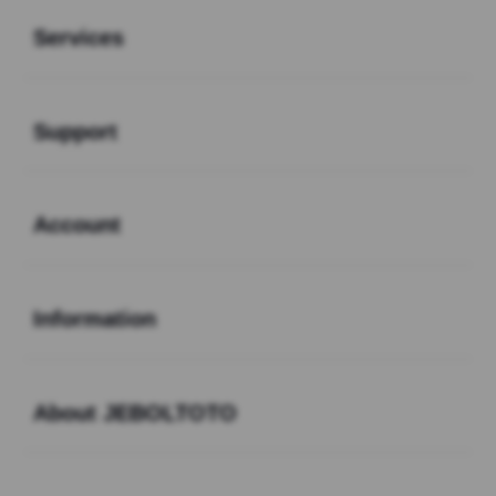
Buka
Services
Buka
Support
Buka
Account
Buka
Information
Buka
About JEBOLTOTO