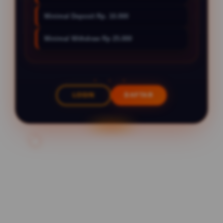
Minimal Deposit Rp. 10.000
Minimal Withdraw Rp 25.000
LOGIN
DAFTAR
Layer Popup Close
JEBOLTOTO: Link Situ
TOTO Slot Gacor Terpercaya
dan Bandar Togel Asia
Terpopuler