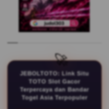
JEBOLTOTO: Link Situ
TOTO Slot Gacor
Terpercaya dan Bandar
Togel Asia Terpopuler