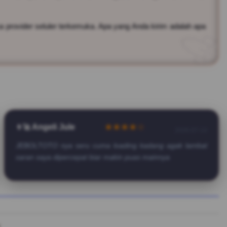
sa provider seluler terkemuka. Apa yang Anda kirim adalah apa
Angeli Jule
★★★★☆
2026-07-14
JEBOLTOTO nya seru cuma loading kadang agak lambat
saran saya dipercepat biar makin puas mainnya