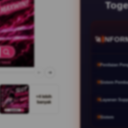
Toge
INFOR
Penilaian Pe
Sebelumnya
Berikutnya
Sistem Pemb
+4 lebih
Layanan Supp
banyak
Sistem