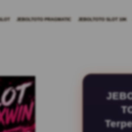
SLOT
JEBOLTOTO PRAGMATIC
JEBOLTOTO SLOT 10K
JEBO
T
Terp