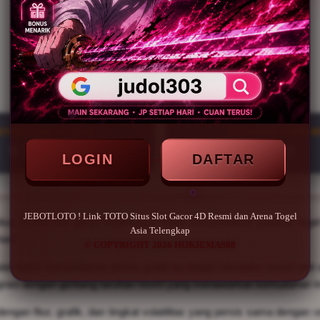
OTO Slot Gacor Terpercay
Terpopuler
ISTEM PEMBAYARAN
LAYANAN SUPPOR
5 Metode
24/7
LOGIN
DAFTAR
JEBOTLOTO ! Link TOTO Situs Slot Gacor 4D Resmi dan Arena Togel
 situs TOTO slot gacor terpercaya. Kami menyediakan pasaran toge
Asia Telengkap
ari!
© COPYRIGHT 2026 HOKIEMAS88
 Kami menyediakan akses gratis ke ribuan simulator mesin slot onl
ntegrasi dengan gerbang taruhan resmi yang menawarkan kemudahan tr
dengan fitur, grafik, dan tingkat volatilitas yang persis sama denga