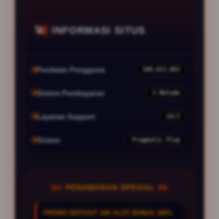
INFORMASI SITUS
Penilaian Pengguna
100.023.003
Sistem Pembayaran
5 Metode
Layanan Support
24/7
Sistem
Pragmatic Play
PENAWARAN SPESIAL
PROMO DEPOSIT 10K SLOT BONUS 100%