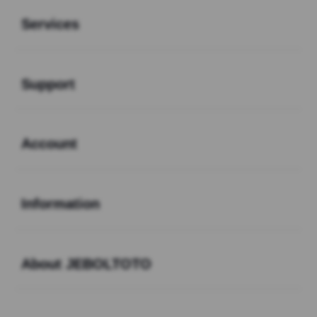
Buka
Services
Buka
Support
Buka
Account
Buka
Information
Buka
About JEBOLTOTO