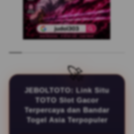
JEBOLTOTO: Link Situ
TOTO Slot Gacor
Terpercaya dan Bandar
Togel Asia Terpopuler