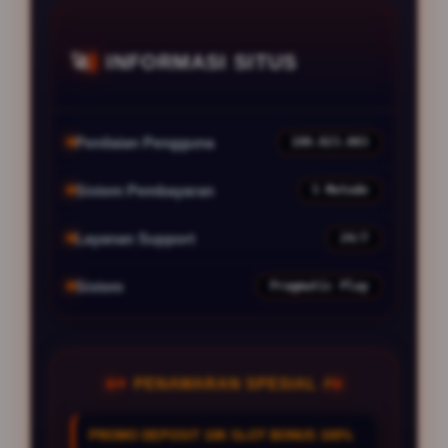
INFORMASI SITUS
Penilaian Pengguna
100.023.003
Sistem Pembayaran
5 Metode
Layanan Support
24/7
Sistem
Pragmatic Play
PENAWARAN SPESIAL
PROMO DEPOSIT 10K SLOT BONUS 100%