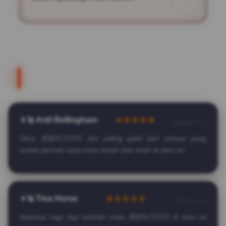
ULASAN TERBARU KOMUNITAS
JEBOLTOTO
Ardi Bellingham
★★★★★
2026-07-18
Situs JEBOLTOTO slot paling gokil dari semua yang
sudah pernah saya main betah dah main di situs ini
Tina Horse
★★★★★
2026-07-12
Awalnya ragu tapi setelah coba JEBOLTOTO di situs ini