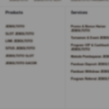
Footer Navigation
Products
Services
JEBOLTOTO
Promo & Bonus Harian
JEBOLTOTO
SLOT JEBOLTOTO
Turnamen & Event JEB
LINK JEBOLTOTO
Program VIP & Cashbac
SITUS JEBOLTOTO
JEBOLTOTO
JEBOLTOTO SLOT
Metode Pembayaran JE
JEBOLTOTO GACOR
Panduan Deposit JEBO
Panduan Withdraw JEB
Program Referral JEBO