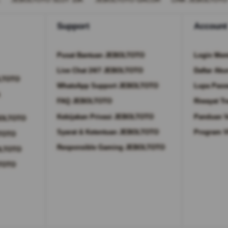
Support
Account
Pusat Bantuan JEBOLTOTO
Login Me
Live Chat 24/7 JEBOLTOTO
Daftar Ak
OLTOTO
WhatsApp Support JEBOLTOTO
Lupa Pas
k
FAQ JEBOLTOTO
Riwayat T
Kebijakan Privasi JEBOLTOTO
Panduan V
BOLTOTO
Syarat & Ketentuan JEBOLTOTO
Program 
LTOTO
Responsible Gaming JEBOLTOTO
OLTOTO
LTOTO