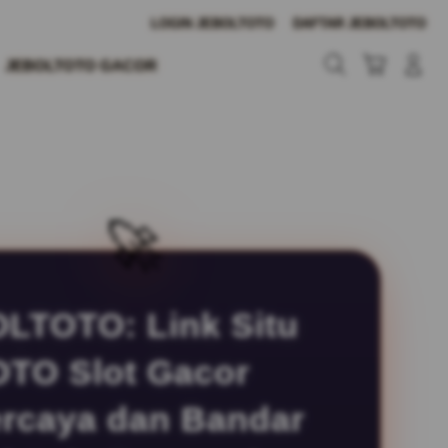
LOGIN JEBOLTOTO
DAFTAR JEBOLTOTO
Cari
Troli
Login/Sign-Up
JEBOLTOTO GACOR
Cari
LTOTO: Link Situ
OTO Slot Gacor
ercaya dan Bandar