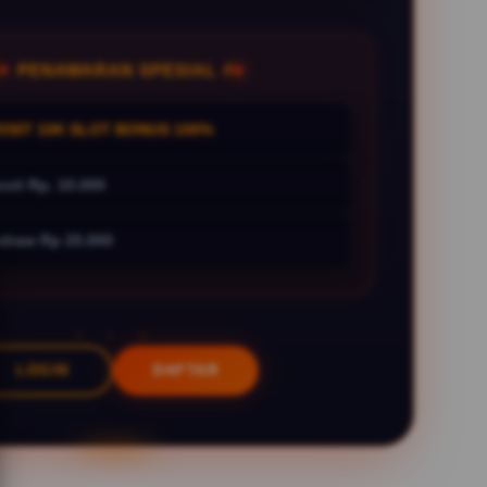
PENAWARAN SPESIAL
SIT 10K SLOT BONUS 100%
sit Rp. 10.000
hdraw Rp 25.000
LOGIN
DAFTAR