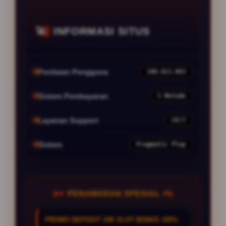
INFORMASI SITUS
Penilaian Pengguna
100.023.003
Sistem Pembayaran
5 Metode
Layanan Support
24/7
Sistem
Pragmatic Play
PENAWARAN SPESIAL
PROMO DEPOSIT 10K SLOT BONUS 100%