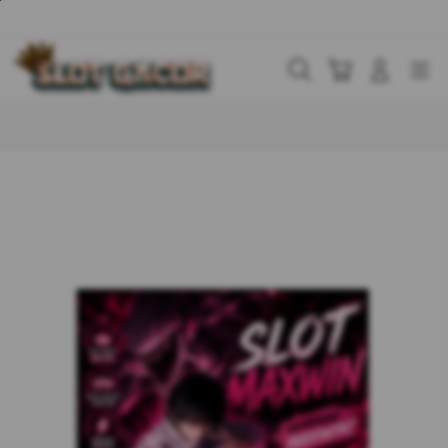
Skip
to
content
Cari
Troli
Login
Navigation
Buka Info Lebih Lanjut