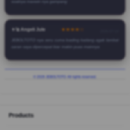
soalnya maxwin nya gampang
Angeli Jule
★★★★☆
2026-07-14
JEBOLTOTO nya seru cuma loading kadang agak lambat
saran saya dipercepat biar makin puas mainnya
© 2026 JEBOLTOTO. All rights reserved.
Buka
Footer Navigation
Products