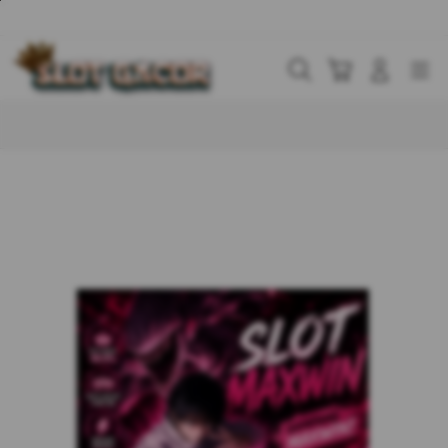
Skip
to
content
Cari
Troli
Login
Navigation
Buka Info Lebih Lanjut