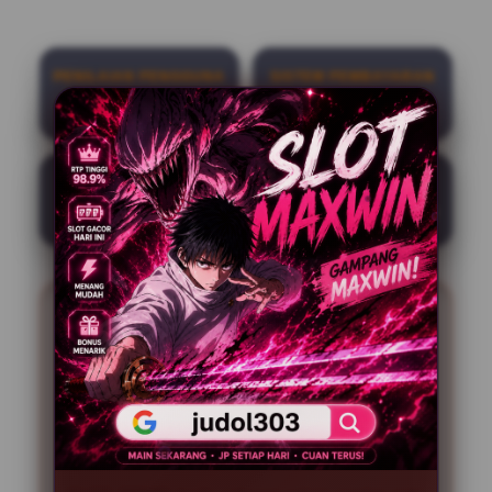
PENILAIAN PENGGUNA
SISTEM PEMBAYARAN
120.123.003
5 Metode
LAYANAN SUPPORT
SISTEM
24/7
Pragmatic Play
JEBOLTOTO
adalah bandar togel Asia terpopuler
dan link situs TOTO slot gacor terpercaya. Kami
menyediakan pasaran togel resmi terlengkap,
game slot online gampang menang, serta
transaksi aman dengan layanan online 24 jam
nonstop setiap hari!