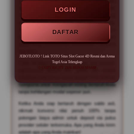
SLOT DEMO hadir sebagai solusi cerdas satu
atap untuk Anda! Kami menyediakan akses gratis
LOGIN
ke ribuan simulator mesin slot online terlengkap
untuk menguji pola, ritme, dan strategi Anda.
Tidak hanya sebagai tempat latihan, platform
DAFTAR
kami juga terintegrasi dengan gerbang taruhan
resmi yang menawarkan kemudahan transaksi
luar biasa.
JEBOTLOTO ! Link TOTO Situs Slot Gacor 4D Resmi dan Arena
Togel Asia Telengkap
Coba berbagai judul game populer dari provider
© COPYRIGHT 2026 HOKIEMAS88
internasional dengan fitur, grafik, dan tingkat
volatilitas yang persis sama dengan versi aslinya.
Sempurna untuk mengasah insting bertaruh Anda
tanpa kehilangan modal sepeser pun.
Ketika Anda siap bertaruh dengan saldo asli,
nikmati konversi nilai penuh 100% tanpa
potongan biaya admin untuk deposit via pulsa
provider seluler terkemuka. Apa yang Anda kirim
adalah apa yang Anda mainkan!