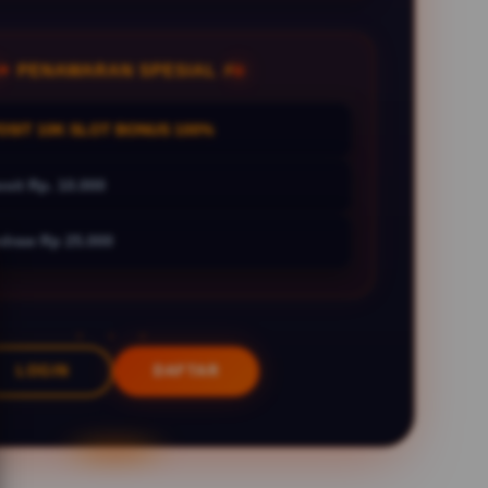
PENAWARAN SPESIAL
SIT 10K SLOT BONUS 100%
sit Rp. 10.000
hdraw Rp 25.000
LOGIN
DAFTAR