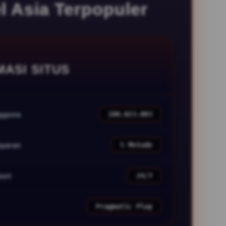
l Asia Terpopuler
MASI SITUS
ngguna
100.023.003
ayaran
5 Metode
ort
24/7
Pragmatic Play