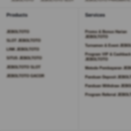
Footer Navigation
Products
Services
JEBOLTOTO
Promo & Bonus Harian
JEBOLTOTO
SLOT JEBOLTOTO
Turnamen & Event JEB
LINK JEBOLTOTO
Program VIP & Cashbac
SITUS JEBOLTOTO
JEBOLTOTO
JEBOLTOTO SLOT
Metode Pembayaran JE
JEBOLTOTO GACOR
Panduan Deposit JEBO
Panduan Withdraw JEB
Program Referral JEBO