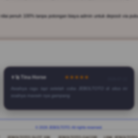
i nilai penuh 100% tanpa potongan biaya admin untuk deposit via pul
JEBOLTOTO
Tina Horse
★★★★★
2026-07-12
Awalnya ragu tapi setelah coba JEBOLTOTO di situs ini
soalnya maxwin nya gampang
© 2026 JEBOLTOTO. All rights reserved.
C
JEBOLTOTO SLOT 10K
JEBOLTOTO GACOR
LINK JEBOLTOTO