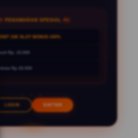
PENAWARAN SPESIAL
SIT 10K SLOT BONUS 100%
sit Rp. 10.000
hdraw Rp 25.000
LOGIN
DAFTAR