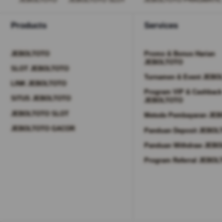
Footer Navigation
Products
Services
JEBOLTOTO
Promo & Bonus Harian
JEBOLTOTO
SLOT JEBOLTOTO
Turnamen & Event JEB
LINK JEBOLTOTO
Program VIP & Cashbac
SITUS JEBOLTOTO
JEBOLTOTO
JEBOLTOTO SLOT
Metode Pembayaran JE
JEBOLTOTO GACOR
Panduan Deposit JEBO
Panduan Withdraw JEB
Program Referral JEBO