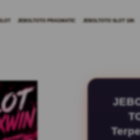
SLOT
JEBOLTOTO PRAGMATIC
JEBOLTOTO SLOT 10K
JEBO
T
Terp