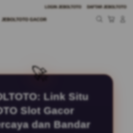
LOGIN JEBOLTOTO
DAFTAR JEBOLTOTO
Cari
Troli
Login/Sign-Up
JEBOLTOTO GACOR
Cari
LTOTO: Link Situ
OTO Slot Gacor
ercaya dan Bandar