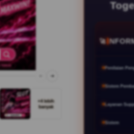
Toge
INFOR
Penilaian Pe
Sebelumnya
Berikutnya
Sistem Pemb
+4 lebih
Layanan Supp
banyak
Sistem