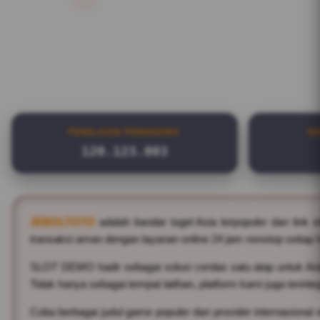
Layer Popup Close
JEBOLTOTO: Link Situ T
PENILAIAN PENGGUNA
S
120.123.003
JEBOLTOTO
adalah bandar togel Asia terpopuler dan link
transaksi aman dengan layanan online 24 jam nonstop setiap h
SLOT DEMO hadir sebagai solusi cerdas satu atap untuk Anda!
Tidak hanya sebagai tempat latihan, platform kami juga teri
Coba berbagai judul game populer dari provider internasional 