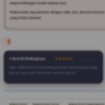
tanpa kehilangan modal sepeser pun.
Ketika Anda siap bertaruh dengan saldo asli, nikmati konvers
yang Anda mainkan!
ULASAN TERBARU KOMUNITAS 
Ardi Bellingham
★★★★★
2026-07-18
Situs JEBOLTOTO slot paling gokil dari semua yang sudah
pernah saya main betah dah main di situs ini
JEBOLTOTO
JEBOLTOTO SLOT
JEBOLTOTO PRAGMATI