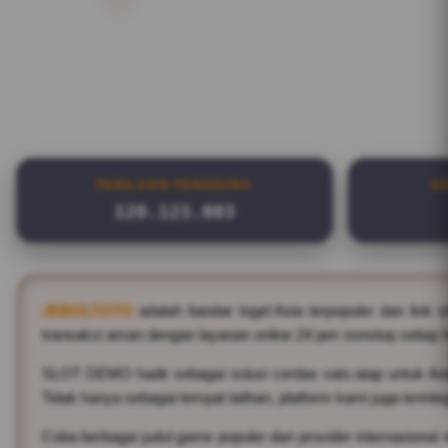
Layer Popup Close
JEBOLTOTO: Link Situ T
PENILAIAN PENGGUNA
S
120.123.003
JEBOLTOTO
adalah bandar togel Asia terpopuler dan link
transaksi aman dengan layanan online 24 jam nonstop setiap h
SLOT DEMO hadir sebagai solusi cerdas satu atap untuk Anda!
Tidak hanya sebagai tempat latihan, platform kami juga teri
Coba berbagai judul game populer dari provider internasional 