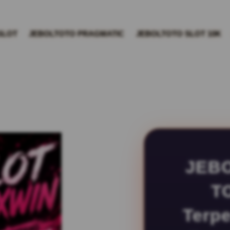
SLOT
JEBOLTOTO PRAGMATIC
JEBOLTOTO SLOT 10K
JEBO
T
Terp