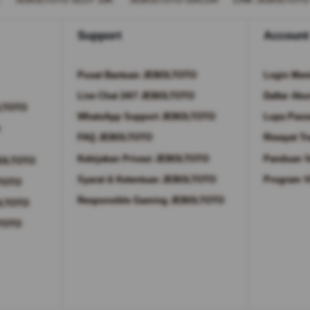
Support
Account
Pusat Bantuan JEBOLTOTO
Login Me
Live Chat 24/7 JEBOLTOTO
Daftar Ak
OLTOTO
WhatsApp Support JEBOLTOTO
Lupa Pas
k
FAQ JEBOLTOTO
Riwayat T
Kebijakan Privasi JEBOLTOTO
Panduan V
BOLTOTO
Syarat & Ketentuan JEBOLTOTO
Program 
LTOTO
Responsible Gaming JEBOLTOTO
OLTOTO
LTOTO