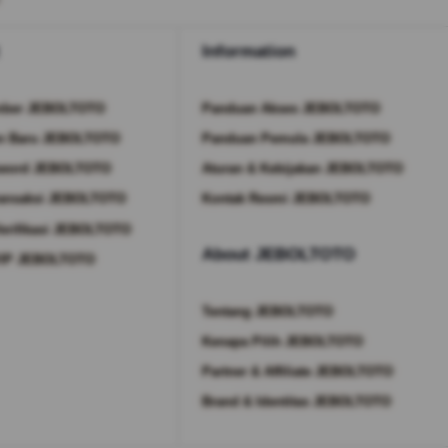
Information
mber JEBOLTOTO
Panduan Akses JEBOLTOTO
un Baru JEBOLTOTO
Panduan Pemula JEBOLTOTO
sword JEBOLTOTO
Aturan & Kebijakan JEBOLTOTO
ransaksi JEBOLTOTO
Kontak Resmi JEBOLTOTO
erifikasi JEBOLTOTO
About JEBOLTOTO
VIP JEBOLTOTO
Tentang JEBOLTOTO
Kenapa Pilih JEBOLTOTO
Partner & Affiliate JEBOLTOTO
Brand & Identitas JEBOLTOTO