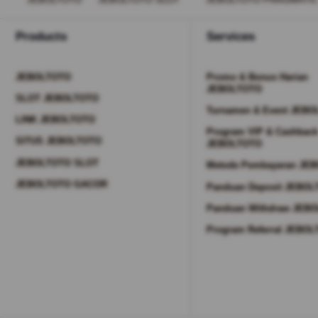
Footer Navigation
Products
Services
JEBOLTOTO
Promo & Bonus Harian
JEBOLTOTO
SLOT JEBOLTOTO
Turnamen & Event JEB
LINK JEBOLTOTO
Program VIP & Cashbac
SITUS JEBOLTOTO
JEBOLTOTO
JEBOLTOTO SLOT
Metode Pembayaran JE
JEBOLTOTO GACOR
Panduan Deposit JEBO
Panduan Withdraw JEB
Program Referral JEBO