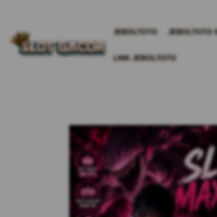
Skip
to
content
JEBOLTOTO
JEBOLTOTO 
LINK JEBOLTOTO
Buka Info Lebih Lanjut