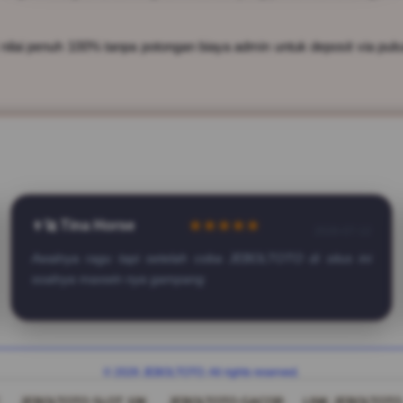
i nilai penuh 100% tanpa potongan biaya admin untuk deposit via pul
JEBOLTOTO
Tina Horse
★★★★★
2026-07-12
Awalnya ragu tapi setelah coba JEBOLTOTO di situs ini
soalnya maxwin nya gampang
© 2026 JEBOLTOTO. All rights reserved.
C
JEBOLTOTO SLOT 10K
JEBOLTOTO GACOR
LINK JEBOLTOTO