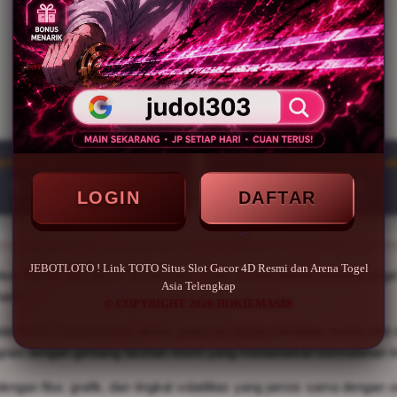
OTO Slot Gacor Terpercay
Terpopuler
ISTEM PEMBAYARAN
LAYANAN SUPPOR
5 Metode
24/7
LOGIN
DAFTAR
JEBOTLOTO ! Link TOTO Situs Slot Gacor 4D Resmi dan Arena Togel
 situs TOTO slot gacor terpercaya. Kami menyediakan pasaran toge
Asia Telengkap
ari!
© COPYRIGHT 2026 HOKIEMAS88
 Kami menyediakan akses gratis ke ribuan simulator mesin slot onl
ntegrasi dengan gerbang taruhan resmi yang menawarkan kemudahan tr
dengan fitur, grafik, dan tingkat volatilitas yang persis sama denga