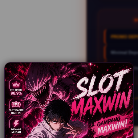
PROMO DEPO
Minimal Depo
Minimal Wit