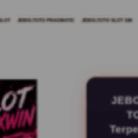
SLOT
JEBOLTOTO PRAGMATIC
JEBOLTOTO SLOT 10K
JEBO
T
Terp