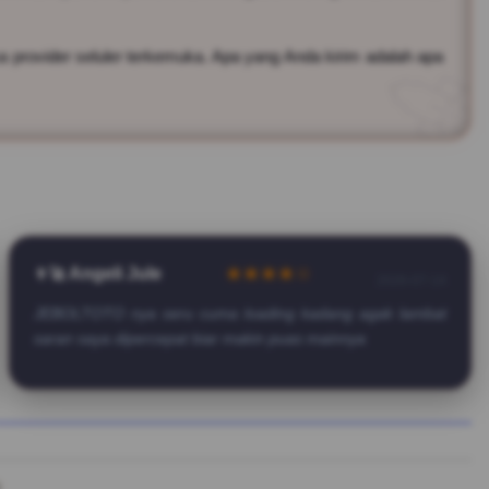
sa provider seluler terkemuka. Apa yang Anda kirim adalah apa
Angeli Jule
★★★★☆
2026-07-14
JEBOLTOTO nya seru cuma loading kadang agak lambat
saran saya dipercepat biar makin puas mainnya