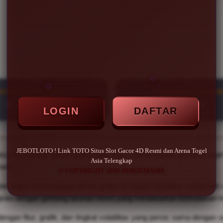
OTO Slot Gacor Terpercay
Terpopuler
ISTEM PEMBAYARAN
LAYANAN SUPPOR
5 Metode
24/7
LOGIN
DAFTAR
JEBOTLOTO ! Link TOTO Situs Slot Gacor 4D Resmi dan Arena Togel
 situs TOTO slot gacor terpercaya. Kami menyediakan pasaran toge
Asia Telengkap
ari!
© COPYRIGHT 2026 HOKIEMAS88
 Kami menyediakan akses gratis ke ribuan simulator mesin slot onl
ntegrasi dengan gerbang taruhan resmi yang menawarkan kemudahan tr
dengan fitur, grafik, dan tingkat volatilitas yang persis sama denga