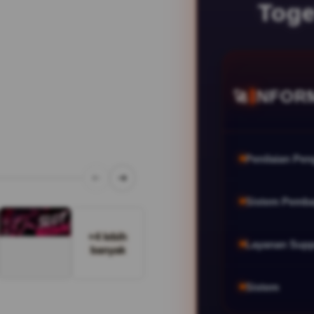
Toge
INFOR
Penilaian Pe
Sebelumnya
Berikutnya
Sistem Pemb
+4 lebih
Layanan Supp
banyak
Sistem