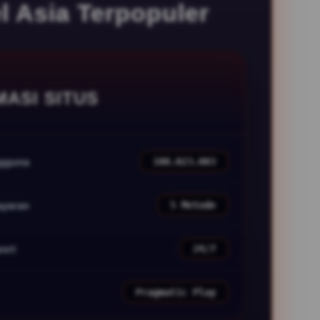
l Asia Terpopuler
MASI SITUS
ngguna
100.023.003
ayaran
5 Metode
ort
24/7
Pragmatic Play