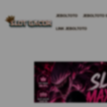
Skip
to
content
JEBOLTOTO
JEBOLTOTO 
LINK JEBOLTOTO
Buka Info Lebih Lanjut