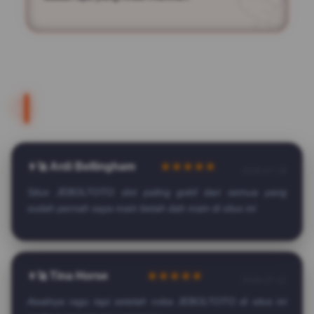
ULASAN TERBARU KOMUNITAS
JEBOLTOTO
Ardi Bellingham
★★★★★
2026-07-18
Situs JEBOLTOTO slot paling gokil dari semua yang
sudah pernah saya main betah dah main di situs ini
Tina Horse
★★★★★
2026-07-12
Awalnya ragu tapi setelah coba JEBOLTOTO di situs ini