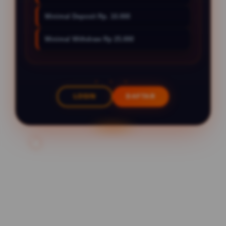
Minimal Deposit Rp. 10.000
Minimal Withdraw Rp 25.000
LOGIN
DAFTAR
Layer Popup Close
JEBOLTOTO: Link Situ
TOTO Slot Gacor Terpercaya
dan Bandar Togel Asia
Terpopuler