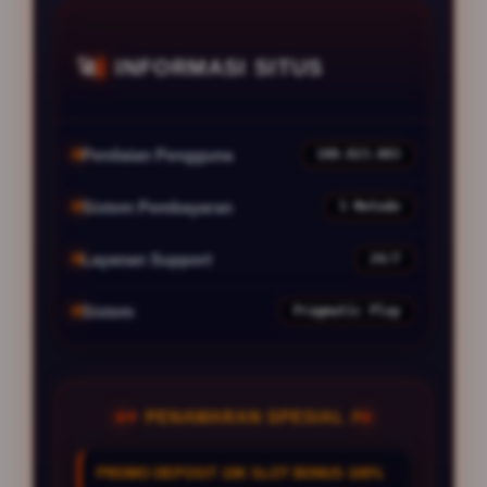
INFORMASI SITUS
Penilaian Pengguna
100.023.003
Sistem Pembayaran
5 Metode
Layanan Support
24/7
Sistem
Pragmatic Play
PENAWARAN SPESIAL
PROMO DEPOSIT 10K SLOT BONUS 100%