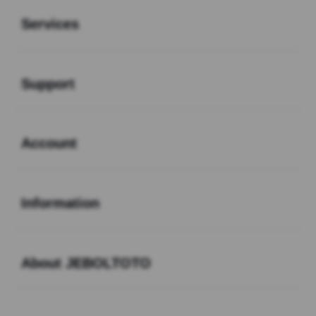
Buka
Services
Buka
Support
Buka
Account
Buka
Information
Buka
About JEBOLTOTO