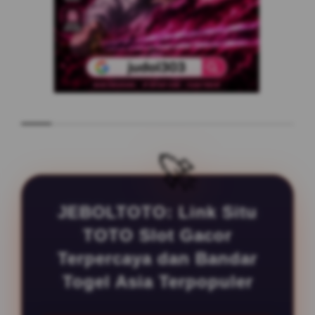
JEBOLTOTO: Link Situ
TOTO Slot Gacor
Terpercaya dan Bandar
Togel Asia Terpopuler