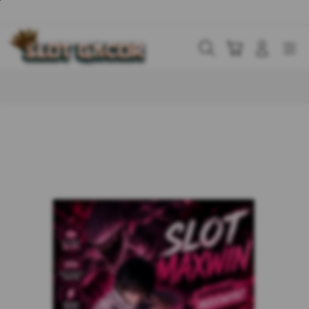
Skip
to
content
Cari
Troli
Login
Navigation
Buka Info Lebih Lanjut