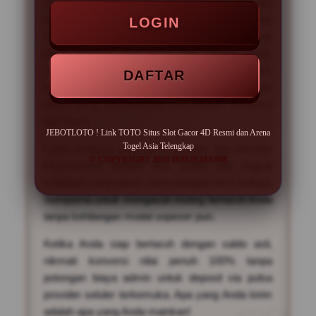
SLOT DEMO hadir sebagai solusi cerdas satu
atap untuk Anda! Kami menyediakan akses gratis
LOGIN
ke ribuan simulator mesin slot online terlengkap
untuk menguji pola, ritme, dan strategi Anda.
Tidak hanya sebagai tempat latihan, platform
DAFTAR
kami juga terintegrasi dengan gerbang taruhan
resmi yang menawarkan kemudahan transaksi
luar biasa.
JEBOTLOTO ! Link TOTO Situs Slot Gacor 4D Resmi dan Arena
Togel Asia Telengkap
Coba berbagai judul game populer dari provider
© COPYRIGHT 2026 HOKIEMAS88
internasional dengan fitur, grafik, dan tingkat
volatilitas yang persis sama dengan versi aslinya.
Sempurna untuk mengasah insting bertaruh Anda
tanpa kehilangan modal sepeser pun.
Ketika Anda siap bertaruh dengan saldo asli,
nikmati konversi nilai penuh 100% tanpa
potongan biaya admin untuk deposit via pulsa
provider seluler terkemuka. Apa yang Anda kirim
adalah apa yang Anda mainkan!