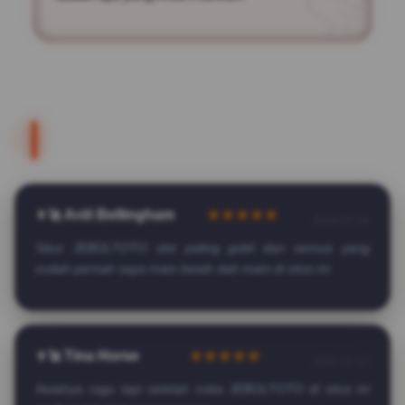
ULASAN TERBARU KOMUNITAS
JEBOLTOTO
Ardi Bellingham
★★★★★
2026-07-18
Situs JEBOLTOTO slot paling gokil dari semua yang
sudah pernah saya main betah dah main di situs ini
Tina Horse
★★★★★
2026-07-12
Awalnya ragu tapi setelah coba JEBOLTOTO di situs ini