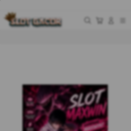
Skip
to
content
Cari
Troli
Login
Navigation
Buka Info Lebih Lanjut