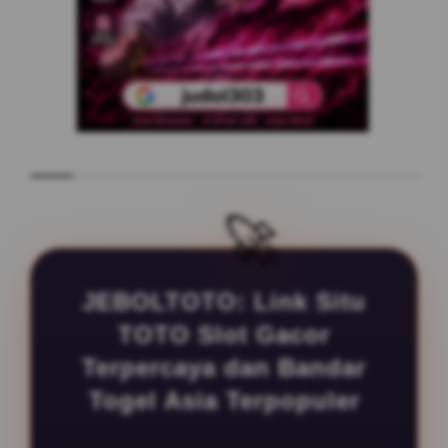
JEBOLTOTO: Link Situ
TOTO Slot Gacor
Terpercaya dan Bandar
Togel Asia Terpopuler