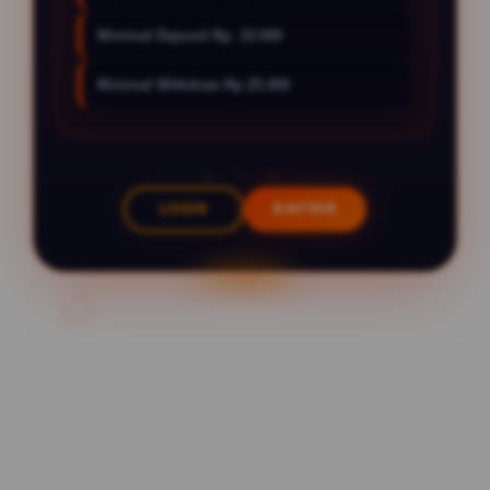
Minimal Deposit Rp. 10.000
Minimal Withdraw Rp 25.000
LOGIN
DAFTAR
Layer Popup Close
JEBOLTOTO: Link Situ
TOTO Slot Gacor Terpercaya
dan Bandar Togel Asia
Terpopuler