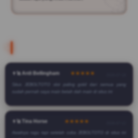
ULASAN TERBARU KOMUNITAS
JEBOLTOTO
Ardi Bellingham
★★★★★
2026-07-18
Situs JEBOLTOTO slot paling gokil dari semua yang
sudah pernah saya main betah dah main di situs ini
Tina Horse
★★★★★
2026-07-12
Awalnya ragu tapi setelah coba JEBOLTOTO di situs ini