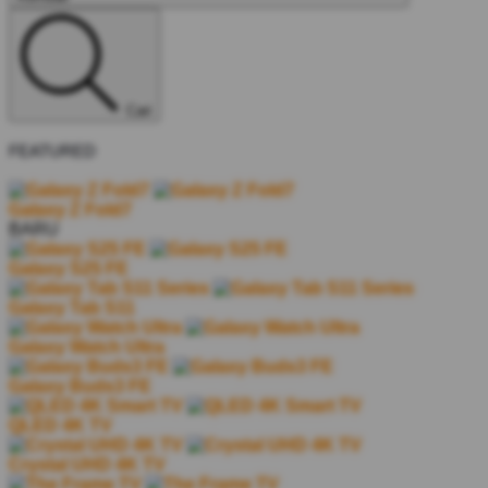
Cari
FEATURED
Galaxy Z Fold7
BARU
Galaxy S25 FE
Galaxy Tab S11
Galaxy Watch Ultra
Galaxy Buds3 FE
QLED 4K TV
Crystal UHD 4K TV