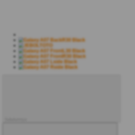
Sebelumnya