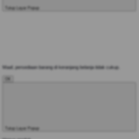
Tutup Layar Popup
Maaf, persediaan barang di keranjang belanja tidak cukup.
OK
Tutup Layar Popup