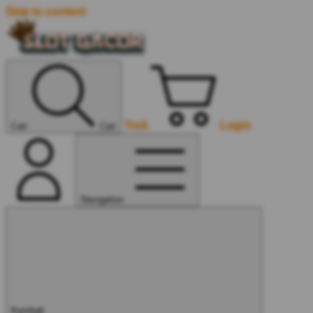
Skip to content
Troli
Login
Cari
Cari
Navigation
Kembali