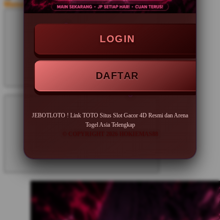
Masuk
Daftar
LOGIN
DAFTAR
JEBOTLOTO ! Link TOTO Situs Slot Gacor 4D Resmi dan Arena
Togel Asia Telengkap
© COPYRIGHT 2026 HOKIEMAS88