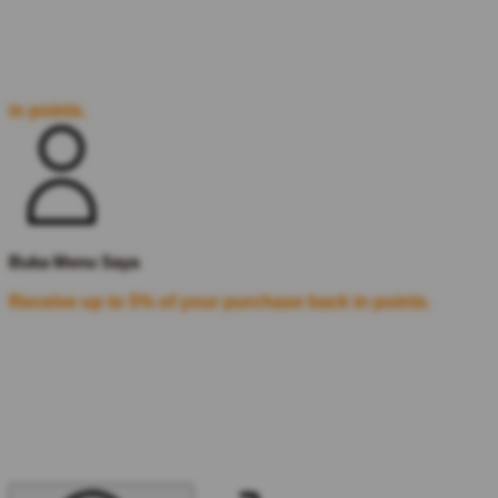
in points.
Buka Menu Saya
Receive up to 5% of your purchase back in points.