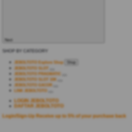
Next
SHOP BY CATEGORY
JEBOLTOTO
Explore Shop
Shop
JEBOLTOTO SLOT
JEBOLTOTO PRAGMATIC
JEBOLTOTO SLOT 10K
JEBOLTOTO GACOR
LINK JEBOLTOTO
LOGIN JEBOLTOTO
DAFTAR JEBOLTOTO
Login/Sign-Up
Receive up to 5% of your purchase back