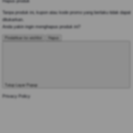
Hapus produk
Tanpa produk ini, kupon atau kode promo yang berlaku tidak dapat
ditukarkan.
Anda yakin ingin menghapus produk ini?
Pindahkan ke wishlist
Hapus
Tutup Layar Popup
Privacy Policy