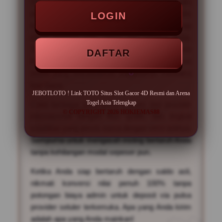
SLOT DEMO hadir sebagai solusi cerdas satu
atap untuk Anda! Kami menyediakan akses gratis
LOGIN
ke ribuan simulator mesin slot online terlengkap
untuk menguji pola, ritme, dan strategi Anda.
Tidak hanya sebagai tempat latihan, platform
DAFTAR
kami juga terintegrasi dengan gerbang taruhan
resmi yang menawarkan kemudahan transaksi
luar biasa.
JEBOTLOTO ! Link TOTO Situs Slot Gacor 4D Resmi dan Arena
Togel Asia Telengkap
Coba berbagai judul game populer dari provider
© COPYRIGHT 2026 HOKIEMAS88
internasional dengan fitur, grafik, dan tingkat
volatilitas yang persis sama dengan versi aslinya.
Sempurna untuk mengasah insting bertaruh Anda
tanpa kehilangan modal sepeser pun.
Ketika Anda siap bertaruh dengan saldo asli,
nikmati konversi nilai penuh 100% tanpa
potongan biaya admin untuk deposit via pulsa
provider seluler terkemuka. Apa yang Anda kirim
adalah apa yang Anda mainkan!