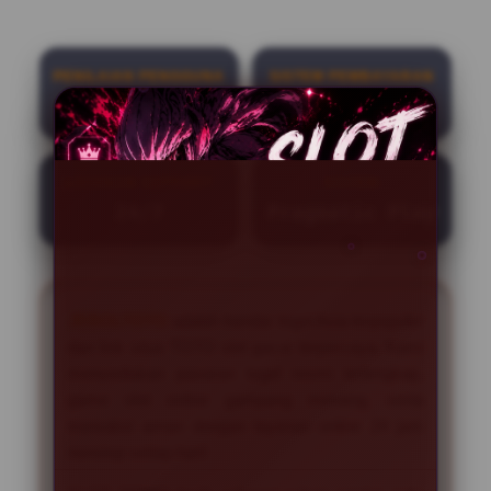
PENILAIAN PENGGUNA
SISTEM PEMBAYARAN
120.123.003
5 Metode
LAYANAN SUPPORT
SISTEM
24/7
Pragmatic Play
JEBOLTOTO
adalah bandar togel Asia terpopuler
dan link situs TOTO slot gacor terpercaya. Kami
menyediakan pasaran togel resmi terlengkap,
game slot online gampang menang, serta
transaksi aman dengan layanan online 24 jam
nonstop setiap hari!