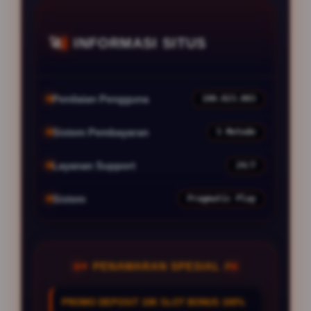
INFORMASI SITUS
Penilaian Pengguna
100.023.003
Sistem Pembayaran
5 Metode
Layanan Support
24/7
Sistem
Pragmatic Play
PENAWARAN SPESIAL
PROMO DEPOSIT 10K SLOT BONUS 100%