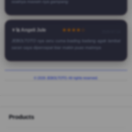
soalnya maxwin nya gampang
Angeli Jule
★★★★☆
2026-07-14
JEBOLTOTO nya seru cuma loading kadang agak lambat
saran saya dipercepat biar makin puas mainnya
© 2026 JEBOLTOTO. All rights reserved.
Buka
Footer Navigation
Products