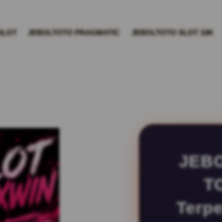
SLOT
JEBOLTOTO PRAGMATIC
JEBOLTOTO SLOT 10K
JEBO
T
Terp