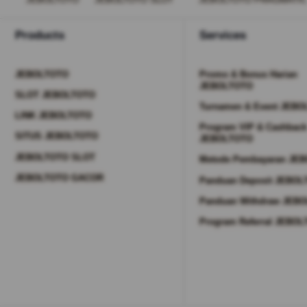
Footer Navigation
Products
Services
JEBOLTOTO
Promo & Bonus Harian
JEBOLTOTO
SLOT JEBOLTOTO
Turnamen & Event JEB
LINK JEBOLTOTO
Program VIP & Cashbac
SITUS JEBOLTOTO
JEBOLTOTO
JEBOLTOTO SLOT
Metode Pembayaran JE
JEBOLTOTO GACOR
Panduan Deposit JEBO
Panduan Withdraw JEB
Program Referral JEBO