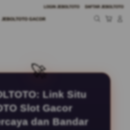
LOGIN JEBOLTOTO
DAFTAR JEBOLTOTO
Cari
Troli
Login/Sign-Up
JEBOLTOTO GACOR
Cari
LTOTO: Link Situ
OTO Slot Gacor
ercaya dan Bandar