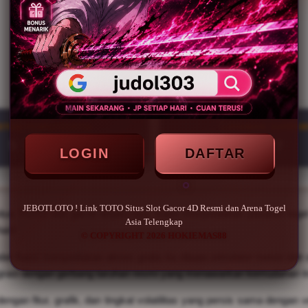
OTO Slot Gacor Terpercay
Terpopuler
ISTEM PEMBAYARAN
LAYANAN SUPPOR
5 Metode
24/7
LOGIN
DAFTAR
JEBOTLOTO ! Link TOTO Situs Slot Gacor 4D Resmi dan Arena Togel
 situs TOTO slot gacor terpercaya. Kami menyediakan pasaran toge
Asia Telengkap
ari!
© COPYRIGHT 2026 HOKIEMAS88
 Kami menyediakan akses gratis ke ribuan simulator mesin slot onl
ntegrasi dengan gerbang taruhan resmi yang menawarkan kemudahan tr
dengan fitur, grafik, dan tingkat volatilitas yang persis sama denga