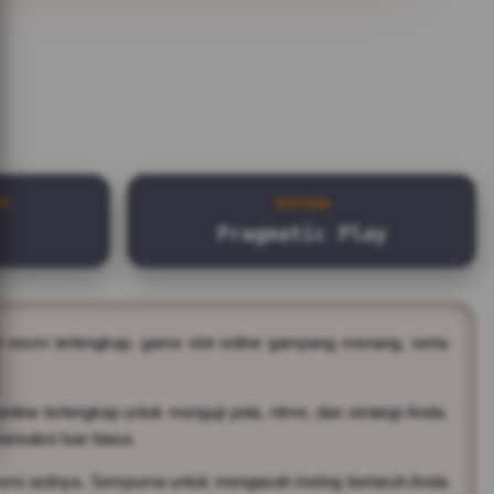
a dan Bandar Togel Asia
T
SISTEM
Pragmatic Play
l resmi terlengkap, game slot online gampang menang, serta
ine terlengkap untuk menguji pola, ritme, dan strategi Anda.
ansaksi luar biasa.
n versi aslinya. Sempurna untuk mengasah insting bertaruh Anda