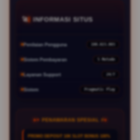
INFORMASI SITUS
Penilaian Pengguna
100.023.003
Sistem Pembayaran
5 Metode
Layanan Support
24/7
Sistem
Pragmatic Play
PENAWARAN SPESIAL
PROMO DEPOSIT 10K SLOT BONUS 100%