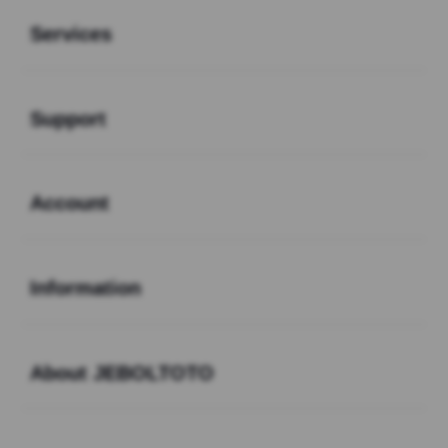
Buka
Services
Buka
Support
Buka
Account
Buka
Information
Buka
About JEBOLTOTO