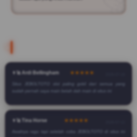
ULASAN TERBARU KOMUNITAS
JEBOLTOTO
Ardi Bellingham
★★★★★
2026-07-18
Situs JEBOLTOTO slot paling gokil dari semua yang
sudah pernah saya main betah dah main di situs ini
Tina Horse
★★★★★
2026-07-12
Awalnya ragu tapi setelah coba JEBOLTOTO di situs ini