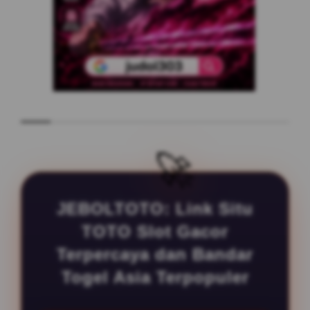
JEBOLTOTO: Link Situ
TOTO Slot Gacor
Terpercaya dan Bandar
Togel Asia Terpopuler