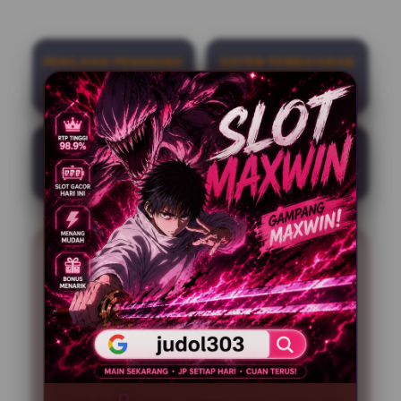
PENILAIAN PENGGUNA
SISTEM PEMBAYARAN
120.123.003
5 Metode
LAYANAN SUPPORT
SISTEM
24/7
Pragmatic Play
JEBOLTOTO
adalah bandar togel Asia terpopuler
dan link situs TOTO slot gacor terpercaya. Kami
menyediakan pasaran togel resmi terlengkap,
game slot online gampang menang, serta
transaksi aman dengan layanan online 24 jam
nonstop setiap hari!