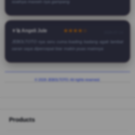
soalnya maxwin nya gampang
Angeli Jule
★★★★☆
2026-07-14
JEBOLTOTO nya seru cuma loading kadang agak lambat
saran saya dipercepat biar makin puas mainnya
© 2026 JEBOLTOTO. All rights reserved.
Buka
Footer Navigation
Products