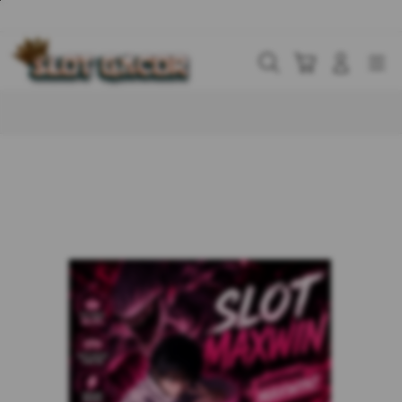
Skip
to
content
Cari
Troli
Login
Navigation
Buka Info Lebih Lanjut