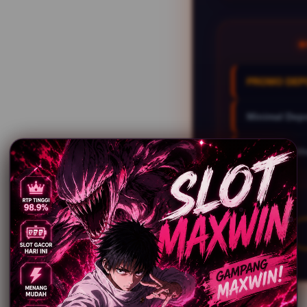
PROMO DEPO
Minimal Depo
Minimal Wit