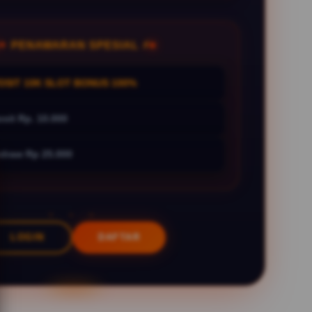
PENAWARAN SPESIAL
SIT 10K SLOT BONUS 100%
sit Rp. 10.000
hdraw Rp 25.000
LOGIN
DAFTAR