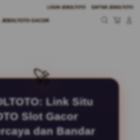
LOGIN JEBOLTOTO
DAFTAR JEBOLTOTO
Cari
Troli
Login/Sign-Up
JEBOLTOTO GACOR
Cari
LTOTO: Link Situ
OTO Slot Gacor
ercaya dan Bandar