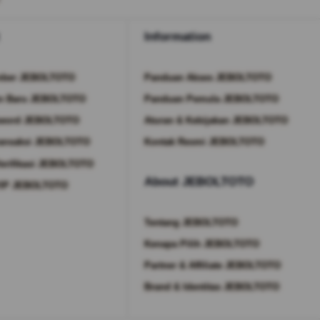
Information
mber JEBOLTOTO
Panduan Akses JEBOLTOTO
un Baru JEBOLTOTO
Panduan Pemula JEBOLTOTO
sword JEBOLTOTO
Aturan & Kebijakan JEBOLTOTO
ransaksi JEBOLTOTO
Kontak Resmi JEBOLTOTO
erifikasi JEBOLTOTO
About JEBOLTOTO
VIP JEBOLTOTO
Tentang JEBOLTOTO
Kenapa Pilih JEBOLTOTO
Partner & Affiliate JEBOLTOTO
Brand & Identitas JEBOLTOTO