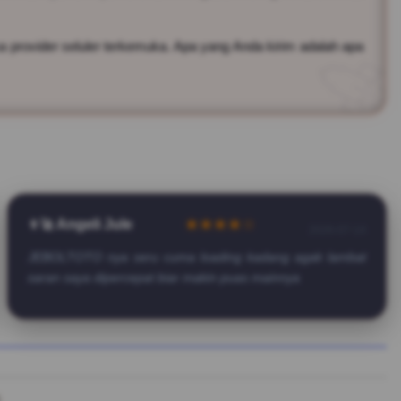
sa provider seluler terkemuka. Apa yang Anda kirim adalah apa
Angeli Jule
★★★★☆
2026-07-14
JEBOLTOTO nya seru cuma loading kadang agak lambat
saran saya dipercepat biar makin puas mainnya