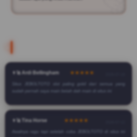
ULASAN TERBARU KOMUNITAS
JEBOLTOTO
Ardi Bellingham
★★★★★
2026-07-18
Situs JEBOLTOTO slot paling gokil dari semua yang
sudah pernah saya main betah dah main di situs ini
Tina Horse
★★★★★
2026-07-12
Awalnya ragu tapi setelah coba JEBOLTOTO di situs ini