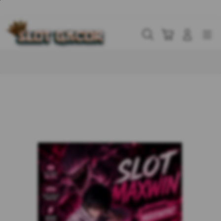
Skip
to
content
Cari
Troli
Login
Navigation
Buka Info Lebih Lanjut