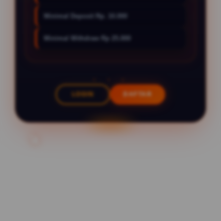
Minimal Deposit Rp. 10.000
Minimal Withdraw Rp 25.000
LOGIN
DAFTAR
Layer Popup Close
JEBOLTOTO: Link Situ
TOTO Slot Gacor Terpercaya
dan Bandar Togel Asia
Terpopuler