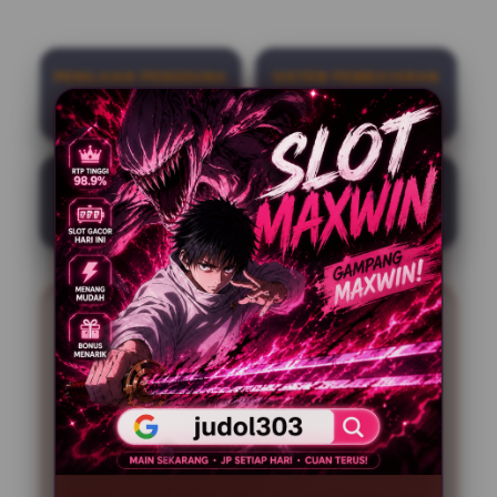
PENILAIAN PENGGUNA
SISTEM PEMBAYARAN
120.123.003
5 Metode
LAYANAN SUPPORT
SISTEM
24/7
Pragmatic Play
JEBOLTOTO
adalah bandar togel Asia terpopuler
dan link situs TOTO slot gacor terpercaya. Kami
menyediakan pasaran togel resmi terlengkap,
game slot online gampang menang, serta
transaksi aman dengan layanan online 24 jam
nonstop setiap hari!