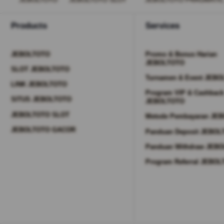
Footer Navigation
Products
Services
JEBOLTOTO
Promo & Bonus Harian
JEBOLTOTO
SLOT JEBOLTOTO
Turnamen & Event JEB
LINK JEBOLTOTO
Program VIP & Cashbac
SITUS JEBOLTOTO
JEBOLTOTO
JEBOLTOTO SLOT
Metode Pembayaran JE
JEBOLTOTO GACOR
Panduan Deposit JEBO
Panduan Withdraw JEB
Program Referral JEBO