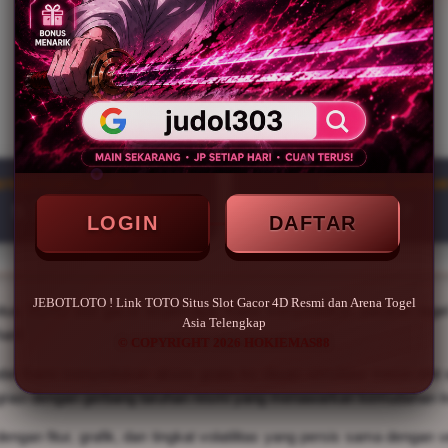
OTO Slot Gacor Terpercay
Terpopuler
ISTEM PEMBAYARAN
LAYANAN SUPPOR
5 Metode
24/7
LOGIN
DAFTAR
JEBOTLOTO ! Link TOTO Situs Slot Gacor 4D Resmi dan Arena Togel
 situs TOTO slot gacor terpercaya. Kami menyediakan pasaran toge
Asia Telengkap
ari!
© COPYRIGHT 2026 HOKIEMAS88
 Kami menyediakan akses gratis ke ribuan simulator mesin slot onl
ntegrasi dengan gerbang taruhan resmi yang menawarkan kemudahan tr
dengan fitur, grafik, dan tingkat volatilitas yang persis sama denga