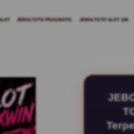
SLOT
JEBOLTOTO PRAGMATIC
JEBOLTOTO SLOT 10K
JEBO
T
Terp