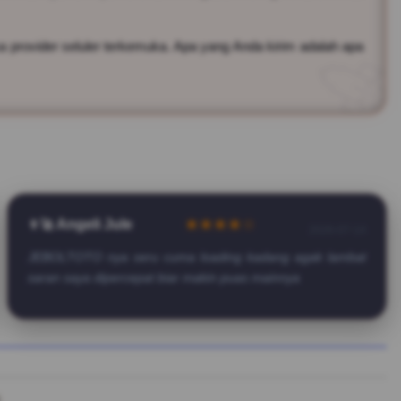
sa provider seluler terkemuka. Apa yang Anda kirim adalah apa
Angeli Jule
★★★★☆
2026-07-14
JEBOLTOTO nya seru cuma loading kadang agak lambat
saran saya dipercepat biar makin puas mainnya