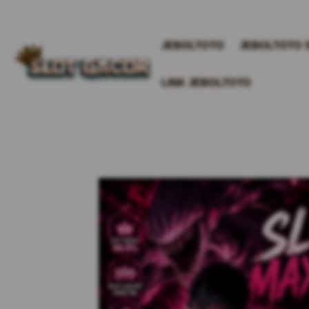
Skip
to
content
JEBOLTOTO
JEBOLTOTO 
LINK JEBOLTOTO
Buka Info Lebih Lanjut