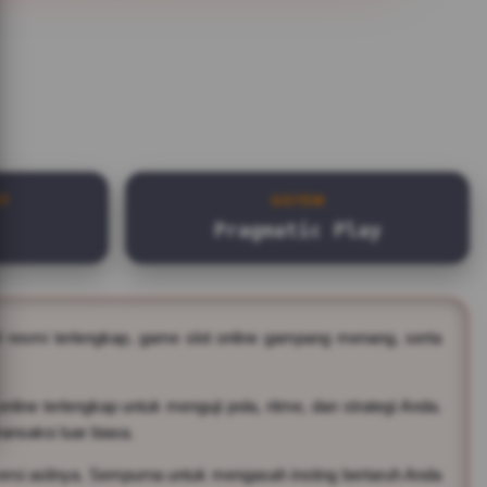
a dan Bandar Togel Asia
T
SISTEM
Pragmatic Play
l resmi terlengkap, game slot online gampang menang, serta
ine terlengkap untuk menguji pola, ritme, dan strategi Anda.
ansaksi luar biasa.
n versi aslinya. Sempurna untuk mengasah insting bertaruh Anda