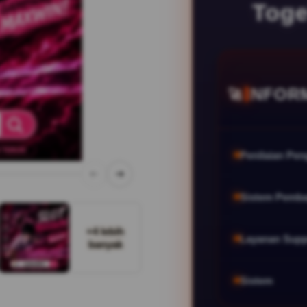
Toge
INFOR
Penilaian Pe
Sebelumnya
Berikutnya
Sistem Pemb
+4 lebih
Layanan Supp
banyak
Sistem