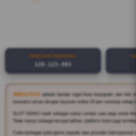
Layer Popup Close
JEBOLTOTO: Link Situ T
PENILAIAN PENGGUNA
S
120.123.003
JEBOLTOTO
adalah bandar togel Asia terpopuler dan link
transaksi aman dengan layanan online 24 jam nonstop setiap h
SLOT DEMO hadir sebagai solusi cerdas satu atap untuk Anda!
Tidak hanya sebagai tempat latihan, platform kami juga teri
Coba berbagai judul game populer dari provider internasional 