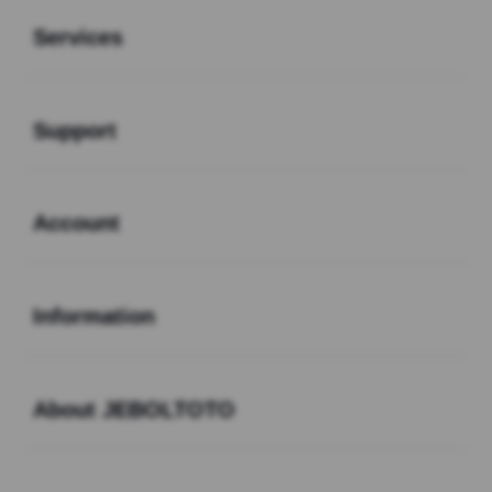
Buka
Services
Buka
Support
Buka
Account
Buka
Information
Buka
About JEBOLTOTO