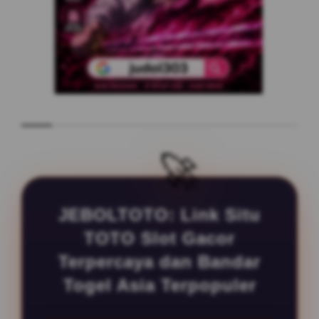
JEBOLTOTO: Link Situ
TOTO Slot Gacor
Terpercaya dan Bandar
Togel Asia Terpopuler