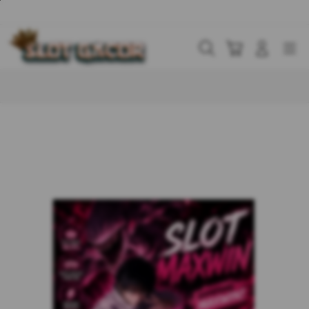
Skip
to
content
Cari
Troli
Login
Navigation
Buka Info Lebih Lanjut