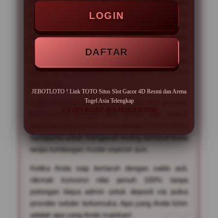
SLOT DEMO hadir sebagai solusi cerdas satu
atap untuk Anda! Kami menyediakan akses gratis
LOGIN
ke ribuan simulator mesin slot online terlengkap
untuk menguji pola, ritme, dan strategi Anda.
Tidak hanya sebagai tempat latihan, platform
DAFTAR
kami juga terintegrasi dengan gerbang taruhan
resmi yang menawarkan kemudahan transaksi
luar biasa.
JEBOTLOTO ! Link TOTO Situs Slot Gacor 4D Resmi dan Arena
Togel Asia Telengkap
Coba berbagai judul game populer dari provider
© COPYRIGHT 2026 HOKIEMAS88
internasional dengan fitur, grafik, dan tingkat
volatilitas yang persis sama dengan versi aslinya.
Sempurna untuk mengasah insting bertaruh Anda
tanpa kehilangan modal sepeser pun.
Ketika Anda siap bertaruh dengan saldo asli,
nikmati konversi nilai penuh 100% tanpa
potongan biaya admin untuk deposit via pulsa
provider seluler terkemuka. Apa yang Anda kirim
adalah apa yang Anda mainkan!