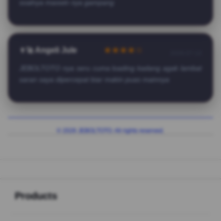
soalnya maxwin nya gampang
Angeli Jule
★★★★☆
2026-07-14
JEBOLTOTO nya seru cuma loading kadang agak lambat
saran saya dipercepat biar makin puas mainnya
© 2026 JEBOLTOTO. All rights reserved.
Buka
Footer Navigation
Products