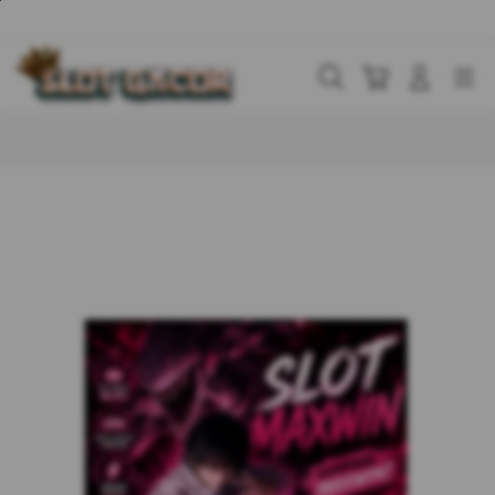
Skip
to
content
Cari
Troli
Login
Navigation
Buka Info Lebih Lanjut