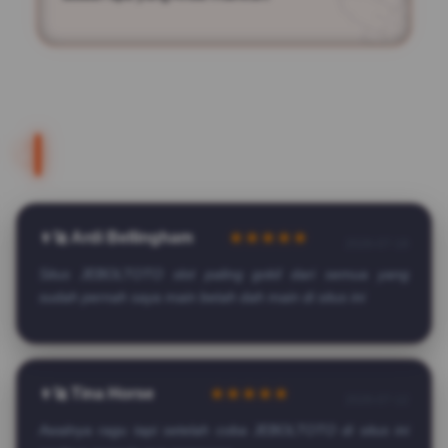
ULASAN TERBARU KOMUNITAS
JEBOLTOTO
Ardi Bellingham
★★★★★
2026-07-18
Situs JEBOLTOTO slot paling gokil dari semua yang
sudah pernah saya main betah dah main di situs ini
Tina Horse
★★★★★
2026-07-12
Awalnya ragu tapi setelah coba JEBOLTOTO di situs ini