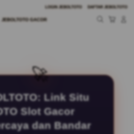
LOGIN JEBOLTOTO
DAFTAR JEBOLTOTO
Cari
Troli
Login/Sign-Up
JEBOLTOTO GACOR
Cari
LTOTO: Link Situ
OTO Slot Gacor
ercaya dan Bandar