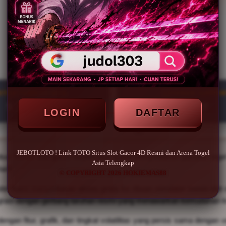
OTO Slot Gacor Terpercay
Terpopuler
ISTEM PEMBAYARAN
LAYANAN SUPPOR
5 Metode
24/7
LOGIN
DAFTAR
JEBOTLOTO ! Link TOTO Situs Slot Gacor 4D Resmi dan Arena Togel
 situs TOTO slot gacor terpercaya. Kami menyediakan pasaran toge
Asia Telengkap
ari!
© COPYRIGHT 2026 HOKIEMAS88
 Kami menyediakan akses gratis ke ribuan simulator mesin slot onl
ntegrasi dengan gerbang taruhan resmi yang menawarkan kemudahan tr
dengan fitur, grafik, dan tingkat volatilitas yang persis sama denga