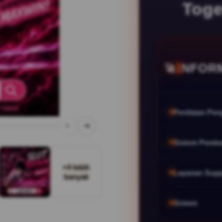
Toge
INFOR
Penilaian Pe
Sebelumnya
Berikutnya
Sistem Pemb
+4 lebih
Layanan Supp
banyak
Sistem