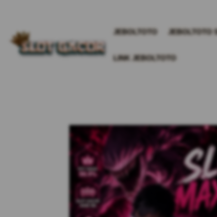
Skip
to
content
JEBOLTOTO
JEBOLTOTO 
LINK JEBOLTOTO
Buka Info Lebih Lanjut