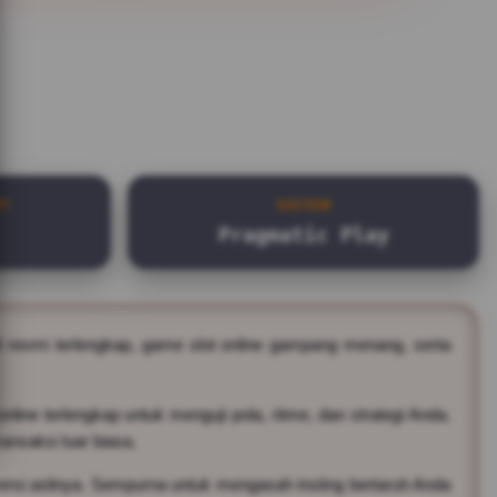
a dan Bandar Togel Asia
T
SISTEM
Pragmatic Play
l resmi terlengkap, game slot online gampang menang, serta
ine terlengkap untuk menguji pola, ritme, dan strategi Anda.
ansaksi luar biasa.
n versi aslinya. Sempurna untuk mengasah insting bertaruh Anda