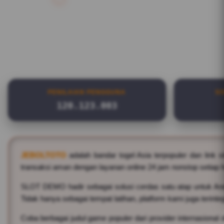
Layer Popup Close
JEBOLTOTO: Link Situ T
PENILAIAN PENGGUNA
S
120.123.003
JEBOLTOTO
adalah bandar togel Asia terpopuler dan link
transaksi aman dengan layanan online 24 jam nonstop setiap h
SLOT DEMO hadir sebagai solusi cerdas satu atap untuk Anda!
Tidak hanya sebagai tempat latihan, platform kami juga teri
Coba berbagai judul game populer dari provider internasional 