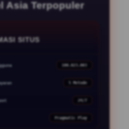
l Asia Terpopuler
MASI SITUS
ngguna
100.023.003
ayaran
5 Metode
ort
24/7
Pragmatic Play