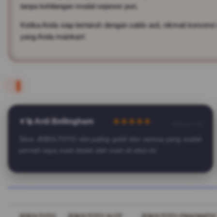
tanpa kehilangan modal sepeser pun.
Ketika Anda siap bertaruh dengan saldo asli, nikmati konvers
yang Anda mainkan!
ULASAN TERBARU KOMUNITAS 
Ardi Bellingham
★★★★★
2026-07-18
Situs JEBOLTOTO slot paling gokil dari semua yang sudah
pernah saya main betah dah main di situs ini
JEBOLTOTO
JEBOLTOTO SLOT
JEBOLTOTO PRAGMATI