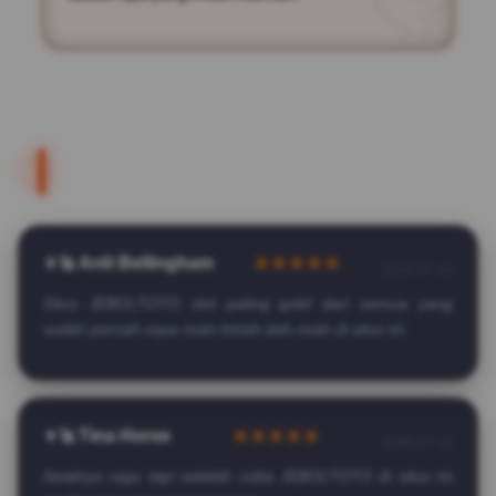
ULASAN TERBARU KOMUNITAS
JEBOLTOTO
Ardi Bellingham
★★★★★
2026-07-18
Situs JEBOLTOTO slot paling gokil dari semua yang
sudah pernah saya main betah dah main di situs ini
Tina Horse
★★★★★
2026-07-12
Awalnya ragu tapi setelah coba JEBOLTOTO di situs ini