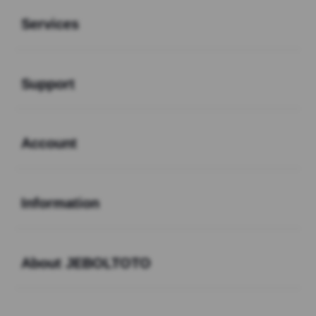
Buka
Services
Buka
Support
Buka
Account
Buka
Information
Buka
About JEBOLTOTO