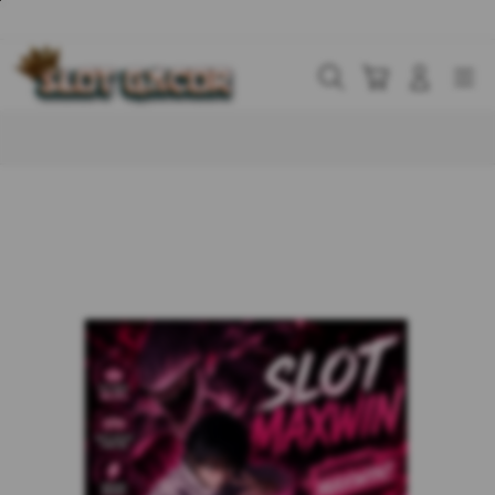
Skip
to
content
Cari
Troli
Login
Navigation
Buka Info Lebih Lanjut