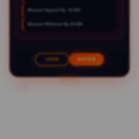
Minimal Deposit Rp. 10.000
Minimal Withdraw Rp 25.000
LOGIN
DAFTAR
Layer Popup Close
JEBOLTOTO: Link Situ
TOTO Slot Gacor Terpercaya
dan Bandar Togel Asia
Terpopuler