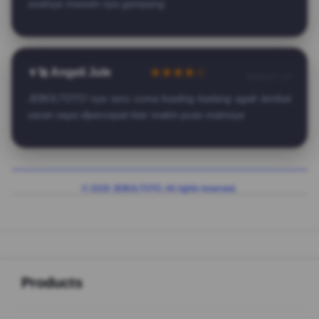
soalnya maxwin nya gampang
Angeli Jule
★★★★☆
2026-07-14
JEBOLTOTO nya seru cuma loading kadang agak lambat
saran saya dipercepat biar makin puas mainnya
© 2026 JEBOLTOTO. All rights reserved.
Buka
Footer Navigation
Products