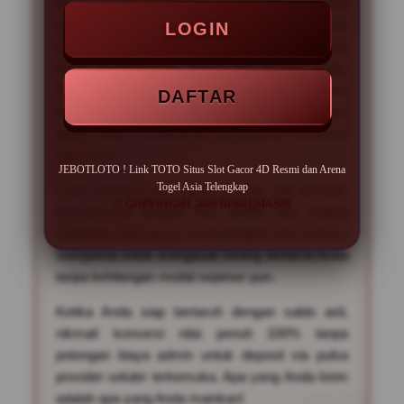
SLOT DEMO hadir sebagai solusi cerdas satu
atap untuk Anda! Kami menyediakan akses gratis
LOGIN
ke ribuan simulator mesin slot online terlengkap
untuk menguji pola, ritme, dan strategi Anda.
Tidak hanya sebagai tempat latihan, platform
DAFTAR
kami juga terintegrasi dengan gerbang taruhan
resmi yang menawarkan kemudahan transaksi
luar biasa.
JEBOTLOTO ! Link TOTO Situs Slot Gacor 4D Resmi dan Arena
Togel Asia Telengkap
Coba berbagai judul game populer dari provider
© COPYRIGHT 2026 HOKIEMAS88
internasional dengan fitur, grafik, dan tingkat
volatilitas yang persis sama dengan versi aslinya.
Sempurna untuk mengasah insting bertaruh Anda
tanpa kehilangan modal sepeser pun.
Ketika Anda siap bertaruh dengan saldo asli,
nikmati konversi nilai penuh 100% tanpa
potongan biaya admin untuk deposit via pulsa
provider seluler terkemuka. Apa yang Anda kirim
adalah apa yang Anda mainkan!