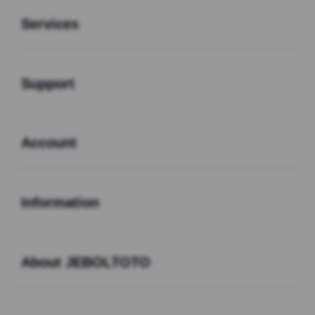
Buka
Services
Buka
Support
Buka
Account
Buka
Information
Buka
About JEBOLTOTO