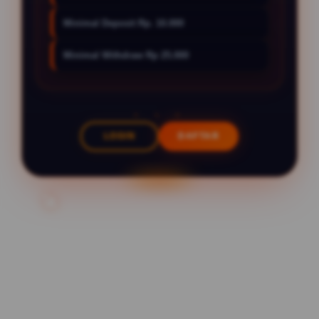
Minimal Deposit Rp. 10.000
Minimal Withdraw Rp 25.000
LOGIN
DAFTAR
Layer Popup Close
JEBOLTOTO: Link Situ
TOTO Slot Gacor Terpercaya
dan Bandar Togel Asia
Terpopuler