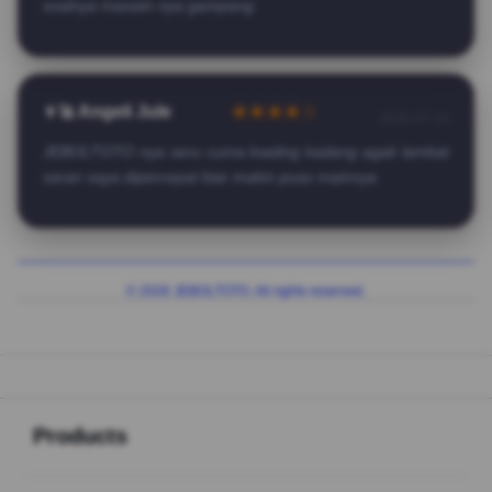
soalnya maxwin nya gampang
Angeli Jule
★★★★☆
2026-07-14
JEBOLTOTO nya seru cuma loading kadang agak lambat
saran saya dipercepat biar makin puas mainnya
© 2026 JEBOLTOTO. All rights reserved.
Buka
Footer Navigation
Products