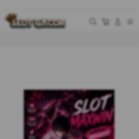
Skip
to
content
Cari
Troli
Login
Navigation
Buka Info Lebih Lanjut