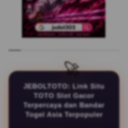
JEBOLTOTO: Link Situ
TOTO Slot Gacor
Terpercaya dan Bandar
Togel Asia Terpopuler