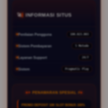
INFORMASI SITUS
Penilaian Pengguna
100.023.003
Sistem Pembayaran
5 Metode
Layanan Support
24/7
Sistem
Pragmatic Play
PENAWARAN SPESIAL
PROMO DEPOSIT 10K SLOT BONUS 100%