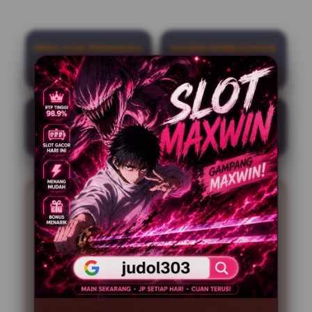
PENILAIAN PENGGUNA
SISTEM PEMBAYARAN
120.123.003
5 Metode
LAYANAN SUPPORT
SISTEM
24/7
Pragmatic Play
JEBOLTOTO
adalah bandar togel Asia terpopuler
dan link situs TOTO slot gacor terpercaya. Kami
menyediakan pasaran togel resmi terlengkap,
game slot online gampang menang, serta
transaksi aman dengan layanan online 24 jam
nonstop setiap hari!