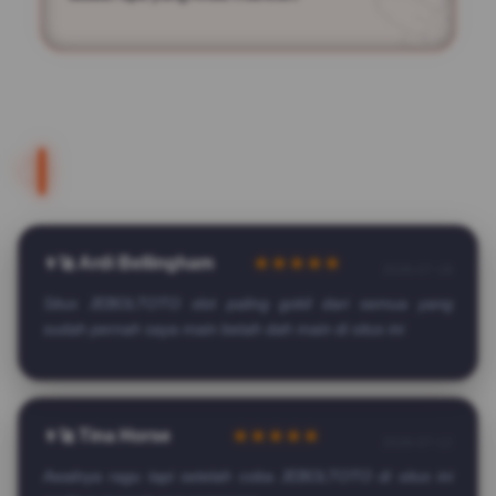
ULASAN TERBARU KOMUNITAS
JEBOLTOTO
Ardi Bellingham
★★★★★
2026-07-18
Situs JEBOLTOTO slot paling gokil dari semua yang
sudah pernah saya main betah dah main di situs ini
Tina Horse
★★★★★
2026-07-12
Awalnya ragu tapi setelah coba JEBOLTOTO di situs ini