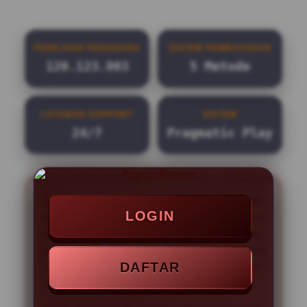
PENILAIAN PENGGUNA
SISTEM PEMBAYARAN
120.123.003
5 Metode
LAYANAN SUPPORT
SISTEM
24/7
Pragmatic Play
JEBOLTOTO
adalah bandar togel Asia terpopuler
LOGIN
dan link situs TOTO slot gacor terpercaya. Kami
menyediakan pasaran togel resmi terlengkap,
game slot online gampang menang, serta
DAFTAR
transaksi aman dengan layanan online 24 jam
nonstop setiap hari!