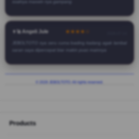
soalnya maxwin nya gampang
Angeli Jule
★★★★☆
2026-07-14
JEBOLTOTO nya seru cuma loading kadang agak lambat
saran saya dipercepat biar makin puas mainnya
© 2026 JEBOLTOTO. All rights reserved.
Buka
Footer Navigation
Products