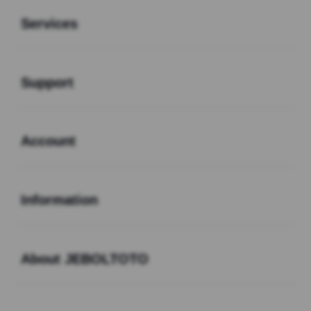
Buka
Services
Buka
Support
Buka
Account
Buka
Information
Buka
About JEBOLTOTO