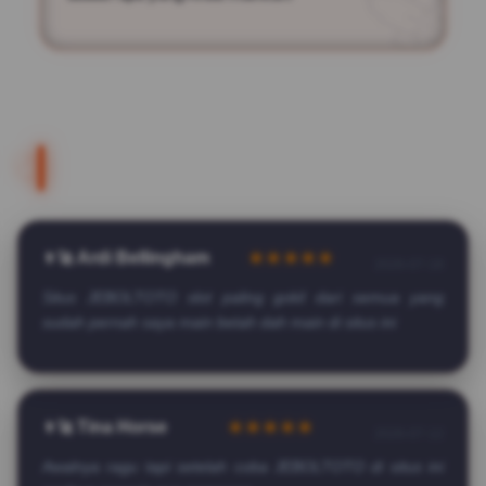
ULASAN TERBARU KOMUNITAS
JEBOLTOTO
Ardi Bellingham
★★★★★
2026-07-18
Situs JEBOLTOTO slot paling gokil dari semua yang
sudah pernah saya main betah dah main di situs ini
Tina Horse
★★★★★
2026-07-12
Awalnya ragu tapi setelah coba JEBOLTOTO di situs ini