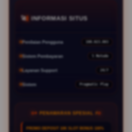
INFORMASI SITUS
Penilaian Pengguna
100.023.003
Sistem Pembayaran
5 Metode
Layanan Support
24/7
Sistem
Pragmatic Play
PENAWARAN SPESIAL
PROMO DEPOSIT 10K SLOT BONUS 100%