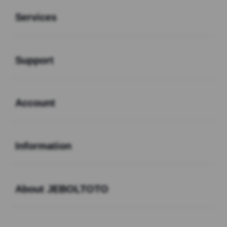
Buka
Services
Buka
Support
Buka
Account
Buka
Information
Buka
About JEBOLTOTO