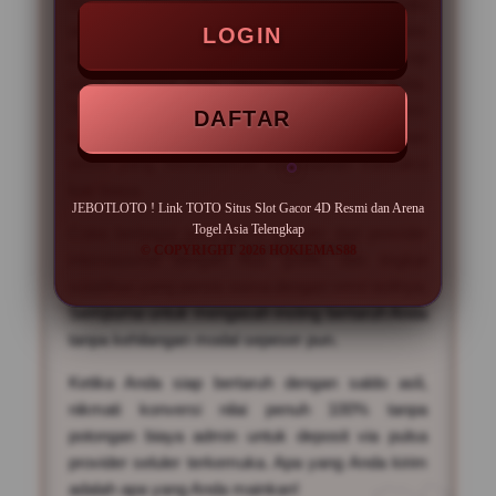
SLOT DEMO hadir sebagai solusi cerdas satu
atap untuk Anda! Kami menyediakan akses gratis
LOGIN
ke ribuan simulator mesin slot online terlengkap
untuk menguji pola, ritme, dan strategi Anda.
Tidak hanya sebagai tempat latihan, platform
DAFTAR
kami juga terintegrasi dengan gerbang taruhan
resmi yang menawarkan kemudahan transaksi
luar biasa.
JEBOTLOTO ! Link TOTO Situs Slot Gacor 4D Resmi dan Arena
Togel Asia Telengkap
Coba berbagai judul game populer dari provider
© COPYRIGHT 2026 HOKIEMAS88
internasional dengan fitur, grafik, dan tingkat
volatilitas yang persis sama dengan versi aslinya.
Sempurna untuk mengasah insting bertaruh Anda
tanpa kehilangan modal sepeser pun.
Ketika Anda siap bertaruh dengan saldo asli,
nikmati konversi nilai penuh 100% tanpa
potongan biaya admin untuk deposit via pulsa
provider seluler terkemuka. Apa yang Anda kirim
adalah apa yang Anda mainkan!