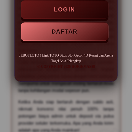
SLOT DEMO hadir sebagai solusi cerdas satu
atap untuk Anda! Kami menyediakan akses gratis
LOGIN
ke ribuan simulator mesin slot online terlengkap
untuk menguji pola, ritme, dan strategi Anda.
Tidak hanya sebagai tempat latihan, platform
DAFTAR
kami juga terintegrasi dengan gerbang taruhan
resmi yang menawarkan kemudahan transaksi
luar biasa.
JEBOTLOTO ! Link TOTO Situs Slot Gacor 4D Resmi dan Arena
Togel Asia Telengkap
Coba berbagai judul game populer dari provider
© COPYRIGHT 2026 HOKIEMAS88
internasional dengan fitur, grafik, dan tingkat
volatilitas yang persis sama dengan versi aslinya.
Sempurna untuk mengasah insting bertaruh Anda
tanpa kehilangan modal sepeser pun.
Ketika Anda siap bertaruh dengan saldo asli,
nikmati konversi nilai penuh 100% tanpa
potongan biaya admin untuk deposit via pulsa
provider seluler terkemuka. Apa yang Anda kirim
adalah apa yang Anda mainkan!