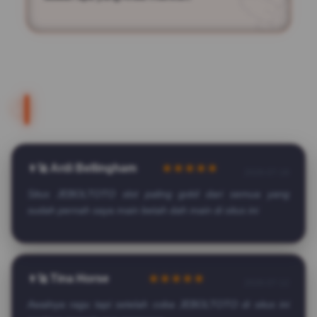
ULASAN TERBARU KOMUNITAS
JEBOLTOTO
Ardi Bellingham
★★★★★
2026-07-18
Situs JEBOLTOTO slot paling gokil dari semua yang
sudah pernah saya main betah dah main di situs ini
Tina Horse
★★★★★
2026-07-12
Awalnya ragu tapi setelah coba JEBOLTOTO di situs ini