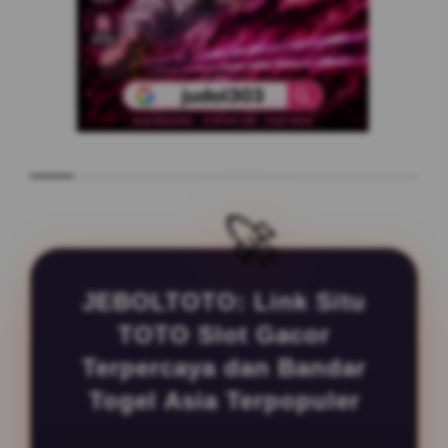
JEBOLTOTO: Link Situ
TOTO Slot Gacor
Terpercaya dan Bandar
Togel Asia Terpopuler