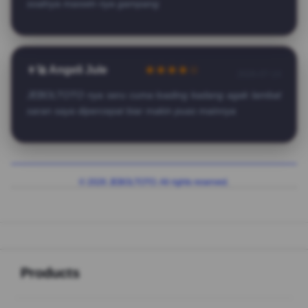
soalnya maxwin nya gampang
Angeli Jule
★★★★☆
2026-07-14
JEBOLTOTO nya seru cuma loading kadang agak lambat
saran saya dipercepat biar makin puas mainnya
© 2026 JEBOLTOTO. All rights reserved.
Buka
Footer Navigation
Products