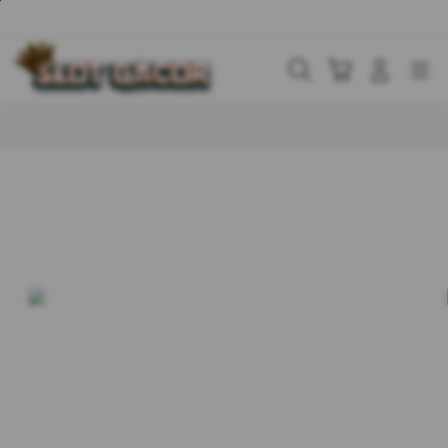
Skip
to
content
Cari
Troli
Login
Navigation
Buka Info Lebih Lanjut