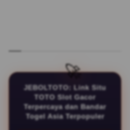
JEBOLTOTO: Link Situ
TOTO Slot Gacor
Terpercaya dan Bandar
Togel Asia Terpopuler