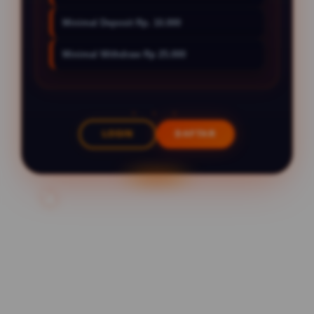
Minimal Deposit Rp. 10.000
Minimal Withdraw Rp 25.000
LOGIN
DAFTAR
Layer Popup Close
JEBOLTOTO: Link Situ
TOTO Slot Gacor Terpercaya
dan Bandar Togel Asia
Terpopuler