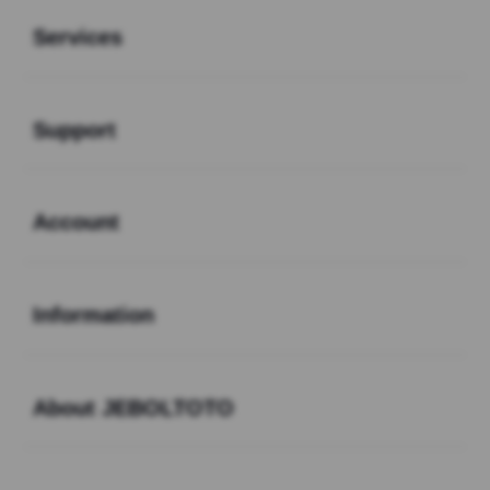
Buka
Services
Buka
Support
Buka
Account
Buka
Information
Buka
About JEBOLTOTO