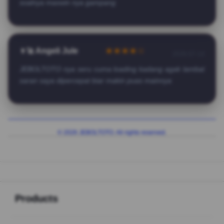
soalnya maxwin nya gampang
Angeli Jule
★★★★☆
2026-07-14
JEBOLTOTO nya seru cuma loading kadang agak lambat
saran saya dipercepat biar makin puas mainnya
© 2026 JEBOLTOTO. All rights reserved.
Buka
Footer Navigation
Products