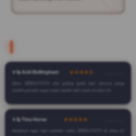
ULASAN TERBARU KOMUNITAS
JEBOLTOTO
Ardi Bellingham
★★★★★
2026-07-18
Situs JEBOLTOTO slot paling gokil dari semua yang
sudah pernah saya main betah dah main di situs ini
Tina Horse
★★★★★
2026-07-12
Awalnya ragu tapi setelah coba JEBOLTOTO di situs ini