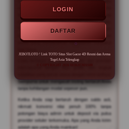
SLOT DEMO hadir sebagai solusi cerdas satu
atap untuk Anda! Kami menyediakan akses gratis
LOGIN
ke ribuan simulator mesin slot online terlengkap
untuk menguji pola, ritme, dan strategi Anda.
Tidak hanya sebagai tempat latihan, platform
DAFTAR
kami juga terintegrasi dengan gerbang taruhan
resmi yang menawarkan kemudahan transaksi
luar biasa.
JEBOTLOTO ! Link TOTO Situs Slot Gacor 4D Resmi dan Arena
Togel Asia Telengkap
Coba berbagai judul game populer dari provider
© COPYRIGHT 2026 HOKIEMAS88
internasional dengan fitur, grafik, dan tingkat
volatilitas yang persis sama dengan versi aslinya.
Sempurna untuk mengasah insting bertaruh Anda
tanpa kehilangan modal sepeser pun.
Ketika Anda siap bertaruh dengan saldo asli,
nikmati konversi nilai penuh 100% tanpa
potongan biaya admin untuk deposit via pulsa
provider seluler terkemuka. Apa yang Anda kirim
adalah apa yang Anda mainkan!