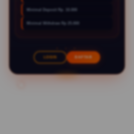
Minimal Deposit Rp. 10.000
Minimal Withdraw Rp 25.000
LOGIN
DAFTAR
Layer Popup Close
JEBOLTOTO: Link Situ
TOTO Slot Gacor Terpercaya
dan Bandar Togel Asia
Terpopuler