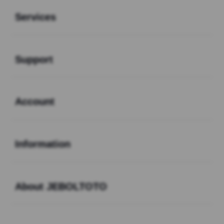
Buka
Services
Buka
Support
Buka
Account
Buka
Information
Buka
About JEBOLTOTO