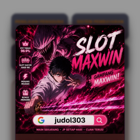
PENILAIAN PENGGUNA
SISTEM PEMBAYARAN
120.123.003
5 Metode
LAYANAN SUPPORT
SISTEM
24/7
Pragmatic Play
JEBOLTOTO
adalah bandar togel Asia terpopuler
dan link situs TOTO slot gacor terpercaya. Kami
menyediakan pasaran togel resmi terlengkap,
game slot online gampang menang, serta
transaksi aman dengan layanan online 24 jam
nonstop setiap hari!