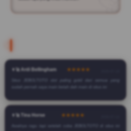
ULASAN TERBARU KOMUNITAS
JEBOLTOTO
Ardi Bellingham
★★★★★
2026-07-18
Situs JEBOLTOTO slot paling gokil dari semua yang
sudah pernah saya main betah dah main di situs ini
Tina Horse
★★★★★
2026-07-12
Awalnya ragu tapi setelah coba JEBOLTOTO di situs ini