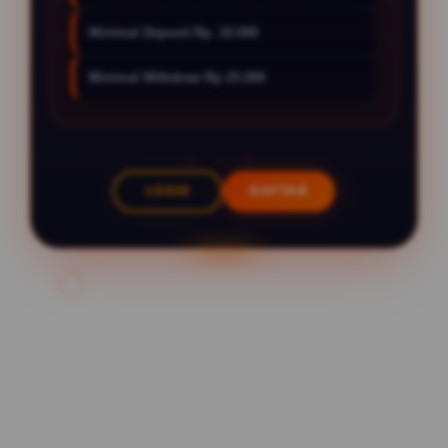
Minimal Deposit Rp. 10.000
Minimal Withdraw Rp 25.000
LOGIN
DAFTAR
Layer Popup Close
JEBOLTOTO: Link Situ
TOTO Slot Gacor Terpercaya
dan Bandar Togel Asia
Terpopuler