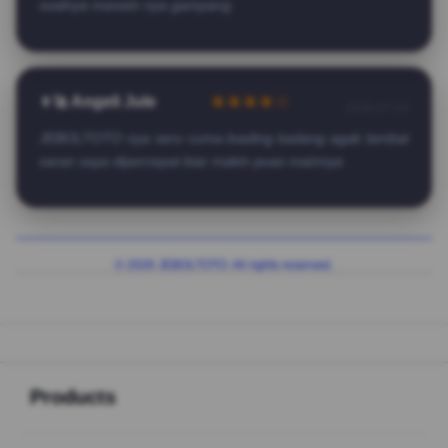
soalnya maxwin nya gampang
Angeli Jule
★★★★☆
2026-07-14
JEBOLTOTO nya seru cuma loading kadang agak lambat
saran saya dipercepat biar makin puas mainnya
© 2026 JEBOLTOTO. All rights reserved.
Buka
Footer Navigation
Products