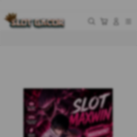
Skip
to
content
Cari
Troli
Login
Navigation
Buka Info Lebih Lanjut