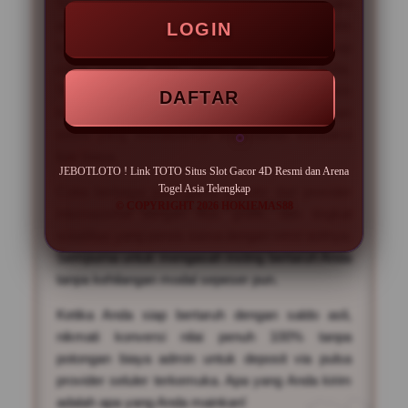
SLOT DEMO hadir sebagai solusi cerdas satu
atap untuk Anda! Kami menyediakan akses gratis
LOGIN
ke ribuan simulator mesin slot online terlengkap
untuk menguji pola, ritme, dan strategi Anda.
Tidak hanya sebagai tempat latihan, platform
DAFTAR
kami juga terintegrasi dengan gerbang taruhan
resmi yang menawarkan kemudahan transaksi
luar biasa.
JEBOTLOTO ! Link TOTO Situs Slot Gacor 4D Resmi dan Arena
Togel Asia Telengkap
Coba berbagai judul game populer dari provider
© COPYRIGHT 2026 HOKIEMAS88
internasional dengan fitur, grafik, dan tingkat
volatilitas yang persis sama dengan versi aslinya.
Sempurna untuk mengasah insting bertaruh Anda
tanpa kehilangan modal sepeser pun.
Ketika Anda siap bertaruh dengan saldo asli,
nikmati konversi nilai penuh 100% tanpa
potongan biaya admin untuk deposit via pulsa
provider seluler terkemuka. Apa yang Anda kirim
adalah apa yang Anda mainkan!