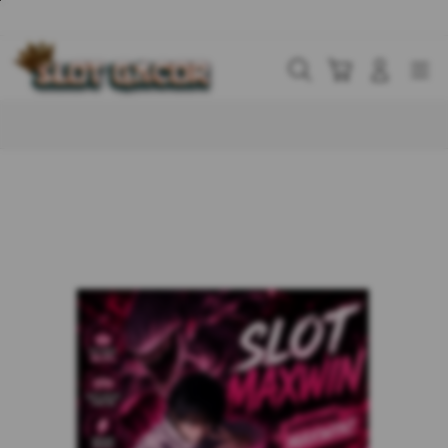
Skip
to
content
Cari
Troli
Login
Navigation
Buka Info Lebih Lanjut