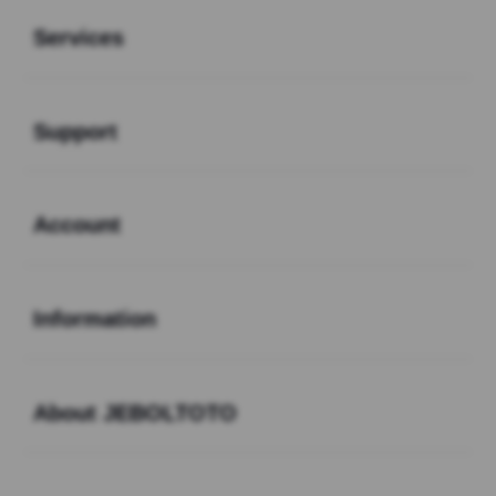
Buka
Services
Buka
Support
Buka
Account
Buka
Information
Buka
About JEBOLTOTO