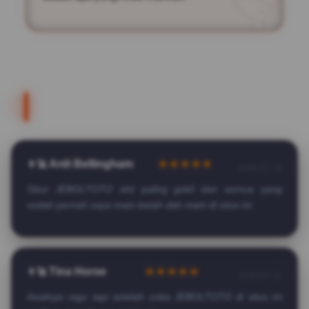
ULASAN TERBARU KOMUNITAS
JEBOLTOTO
Ardi Bellingham
★★★★★
2026-07-18
Situs JEBOLTOTO slot paling gokil dari semua yang
sudah pernah saya main betah dah main di situs ini
Tina Horse
★★★★★
2026-07-12
Awalnya ragu tapi setelah coba JEBOLTOTO di situs ini