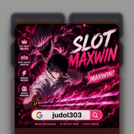
PENILAIAN PENGGUNA
SISTEM PEMBAYARAN
120.123.003
5 Metode
LAYANAN SUPPORT
SISTEM
24/7
Pragmatic Play
JEBOLTOTO
adalah bandar togel Asia terpopuler
dan link situs TOTO slot gacor terpercaya. Kami
menyediakan pasaran togel resmi terlengkap,
game slot online gampang menang, serta
transaksi aman dengan layanan online 24 jam
nonstop setiap hari!