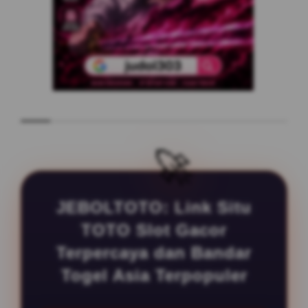
JEBOLTOTO: Link Situ
TOTO Slot Gacor
Terpercaya dan Bandar
Togel Asia Terpopuler