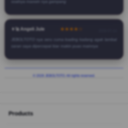
soalnya maxwin nya gampang
Angeli Jule
★★★★☆
2026-07-14
JEBOLTOTO nya seru cuma loading kadang agak lambat
saran saya dipercepat biar makin puas mainnya
© 2026 JEBOLTOTO. All rights reserved.
Buka
Footer Navigation
Products