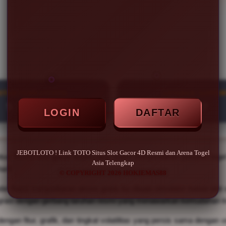
OTO Slot Gacor Terpercay
Terpopuler
ISTEM PEMBAYARAN
LAYANAN SUPPOR
5 Metode
24/7
LOGIN
DAFTAR
JEBOTLOTO ! Link TOTO Situs Slot Gacor 4D Resmi dan Arena Togel
 situs TOTO slot gacor terpercaya. Kami menyediakan pasaran toge
Asia Telengkap
ari!
© COPYRIGHT 2026 HOKIEMAS88
 Kami menyediakan akses gratis ke ribuan simulator mesin slot onl
ntegrasi dengan gerbang taruhan resmi yang menawarkan kemudahan tr
dengan fitur, grafik, dan tingkat volatilitas yang persis sama denga