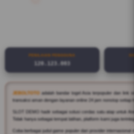
Layer Popup Close
JEBOLTOTO: Link Situ T
PENILAIAN PENGGUNA
S
120.123.003
JEBOLTOTO
adalah bandar togel Asia terpopuler dan link
transaksi aman dengan layanan online 24 jam nonstop setiap h
SLOT DEMO hadir sebagai solusi cerdas satu atap untuk Anda!
Tidak hanya sebagai tempat latihan, platform kami juga teri
Coba berbagai judul game populer dari provider internasional 