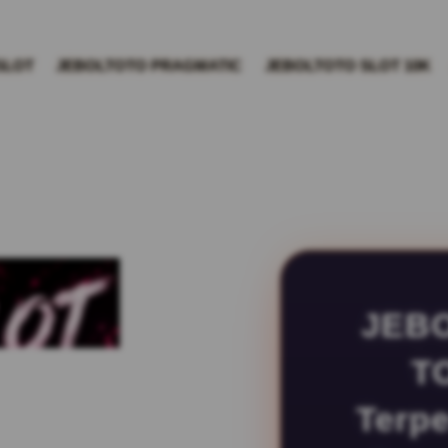
SLOT
JEBOLTOTO PRAGMATIC
JEBOLTOTO SLOT 10K
JEBO
T
Terp