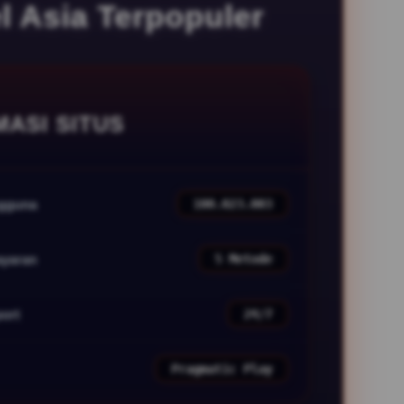
l Asia Terpopuler
MASI SITUS
ngguna
100.023.003
ayaran
5 Metode
ort
24/7
Pragmatic Play