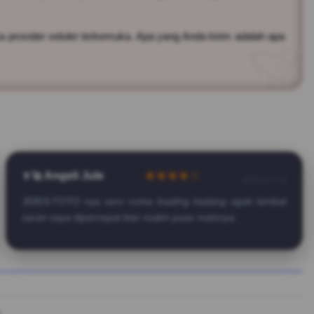
sa provider seluler terkemuka. Apa yang Anda kirim adalah apa
Angeli Jule
★★★★☆
2026-07-14
JEBOLTOTO nya seru cuma loading kadang agak lambat
saran saya dipercepat biar makin puas mainnya