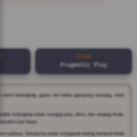
a dan Bandar Togel Asia
T
SISTEM
Pragmatic Play
l resmi terlengkap, game slot online gampang menang, serta
ine terlengkap untuk menguji pola, ritme, dan strategi Anda.
ansaksi luar biasa.
n versi aslinya. Sempurna untuk mengasah insting bertaruh Anda