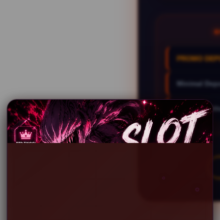
PROMO DEPO
Minimal Depo
Minimal Wit