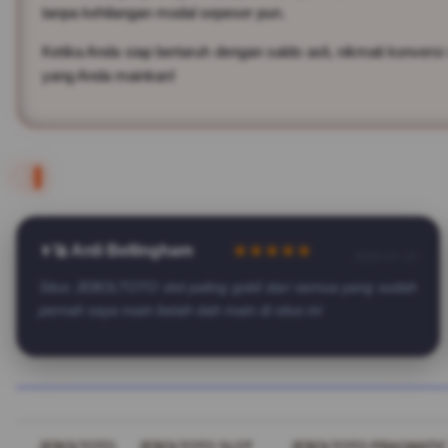
tanpa kehilangan modal sepeser pun.
Ketika Anda siap bertaruh dengan saldo asli, nikmati konvers
yang Anda mainkan!
ULASAN TERBARU KOMUNITAS 
Ardi Bellingham
★★★★★
2026-07-18
Situs JEBOLTOTO slot paling gokil dari semua yang sudah
pernah saya main betah dah main di situs ini
JEBOLTOTO
JEBOLTOTO SLOT
JEBOLTOTO PRAGMATI