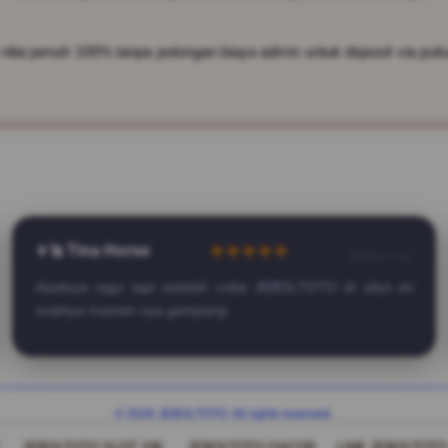
i nilai penuh 100% tanpa potongan biaya admin untuk deposit via pul
JEBOLTOTO
Tina Horse
★★★★★
2026-07-12
Awalnya ragu tapi setelah coba JEBOLTOTO di situs ini
soalnya maxwin nya gampang
© 2026 JEBOLTOTO. All rights reserved.
C
JEBOLTOTO SLOT 10K
JEBOLTOTO GACOR
LINK JEBOLTOTO