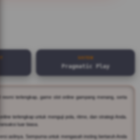
a dan Bandar Togel Asia
T
SISTEM
Pragmatic Play
l resmi terlengkap, game slot online gampang menang, serta
ine terlengkap untuk menguji pola, ritme, dan strategi Anda.
ansaksi luar biasa.
n versi aslinya. Sempurna untuk mengasah insting bertaruh Anda