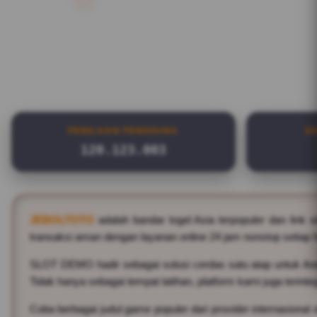
Layer Popup Close
JEBOLTOTO: Link Situ T
PENILAIAN PENGGUNA
S
120.123.003
JEBOLTOTO
adalah bandar togel Asia terpopuler dan link
transaksi aman dengan layanan online 24 jam nonstop setiap h
SLOT DEMO hadir sebagai solusi cerdas satu atap untuk Anda!
Tidak hanya sebagai tempat latihan, platform kami juga teri
Coba berbagai judul game populer dari provider internasional 