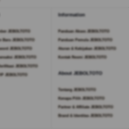
Information
mber JEBOLTOTO
Panduan Akses JEBOLTOTO
un Baru JEBOLTOTO
Panduan Pemula JEBOLTOTO
sword JEBOLTOTO
Aturan & Kebijakan JEBOLTOTO
ransaksi JEBOLTOTO
Kontak Resmi JEBOLTOTO
erifikasi JEBOLTOTO
About JEBOLTOTO
VIP JEBOLTOTO
Tentang JEBOLTOTO
Kenapa Pilih JEBOLTOTO
Partner & Affiliate JEBOLTOTO
Brand & Identitas JEBOLTOTO