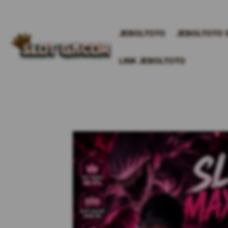
Skip
to
content
JEBOLTOTO
JEBOLTOTO 
LINK JEBOLTOTO
Buka Info Lebih Lanjut