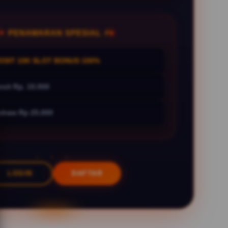
PENAWARAN SPESIAL
SIT 10K SLOT BONUS 100%
sit Rp. 10.000
hdraw Rp 25.000
LOGIN
DAFTAR