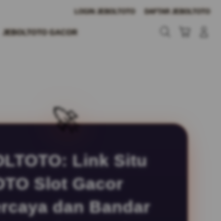
LOGIN JEBOLTOTO
DAFTAR JEBOLTOTO
Cari
Troli
Login/Sign-Up
JEBOLTOTO GACOR
Cari
LTOTO: Link Situ
OTO Slot Gacor
ercaya dan Bandar