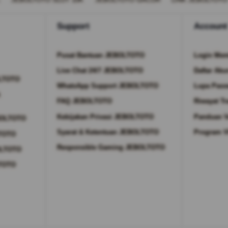
Support
Account
Pusat Bantuan JEBOLTOTO
Login Me
Live Chat 24/7 JEBOLTOTO
Daftar Ak
OLTOTO
WhatsApp Support JEBOLTOTO
Lupa Pas
k
FAQ JEBOLTOTO
Riwayat T
Kebijakan Privasi JEBOLTOTO
Panduan V
BOLTOTO
Syarat & Ketentuan JEBOLTOTO
Program 
LTOTO
Responsible Gaming JEBOLTOTO
OLTOTO
LTOTO