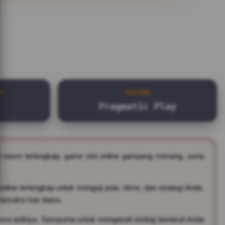
a dan Bandar Togel Asia
T
SISTEM
Pragmatic Play
l resmi terlengkap, game slot online gampang menang, serta
ine terlengkap untuk menguji pola, ritme, dan strategi Anda.
ansaksi luar biasa.
n versi aslinya. Sempurna untuk mengasah insting bertaruh Anda