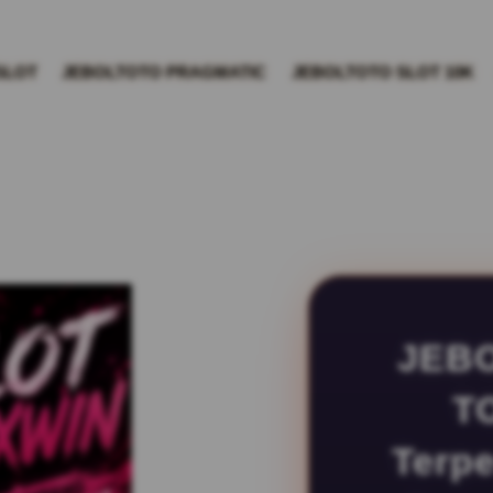
SLOT
JEBOLTOTO PRAGMATIC
JEBOLTOTO SLOT 10K
JEBO
T
Terp