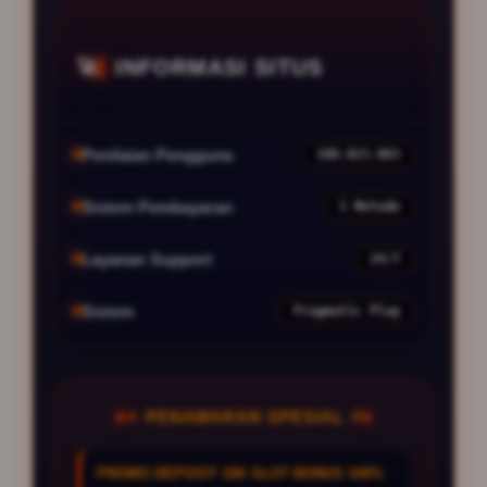
INFORMASI SITUS
Penilaian Pengguna
100.023.003
Sistem Pembayaran
5 Metode
Layanan Support
24/7
Sistem
Pragmatic Play
PENAWARAN SPESIAL
PROMO DEPOSIT 10K SLOT BONUS 100%