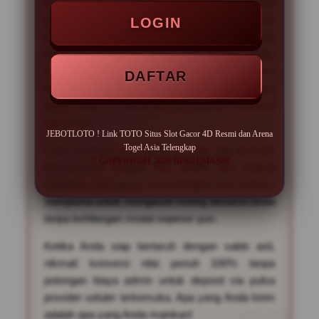
SLOT DEMO hadir sebagai solusi cerdas satu
atap untuk Anda! Kami menyediakan akses gratis
LOGIN
ke ribuan simulator mesin slot online terlengkap
untuk menguji pola, ritme, dan strategi Anda.
Tidak hanya sebagai tempat latihan, platform
DAFTAR
kami juga terintegrasi dengan gerbang taruhan
resmi yang menawarkan kemudahan transaksi
luar biasa.
JEBOTLOTO ! Link TOTO Situs Slot Gacor 4D Resmi dan Arena
Togel Asia Telengkap
Coba berbagai judul game populer dari provider
© COPYRIGHT 2026 HOKIEMAS88
internasional dengan fitur, grafik, dan tingkat
volatilitas yang persis sama dengan versi aslinya.
Sempurna untuk mengasah insting bertaruh Anda
tanpa kehilangan modal sepeser pun.
Ketika Anda siap bertaruh dengan saldo asli,
nikmati konversi nilai penuh 100% tanpa
potongan biaya admin untuk deposit via pulsa
provider seluler terkemuka. Apa yang Anda kirim
adalah apa yang Anda mainkan!