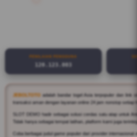
Layer Popup Close
JEBOLTOTO: Link Situ T
PENILAIAN PENGGUNA
S
120.123.003
JEBOLTOTO
adalah bandar togel Asia terpopuler dan link
transaksi aman dengan layanan online 24 jam nonstop setiap h
SLOT DEMO hadir sebagai solusi cerdas satu atap untuk Anda!
Tidak hanya sebagai tempat latihan, platform kami juga teri
Coba berbagai judul game populer dari provider internasional 