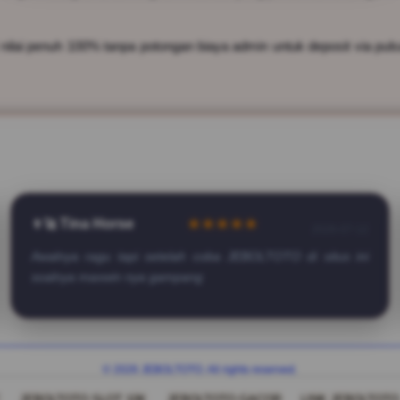
i nilai penuh 100% tanpa potongan biaya admin untuk deposit via pul
JEBOLTOTO
Tina Horse
★★★★★
2026-07-12
Awalnya ragu tapi setelah coba JEBOLTOTO di situs ini
soalnya maxwin nya gampang
© 2026 JEBOLTOTO. All rights reserved.
C
JEBOLTOTO SLOT 10K
JEBOLTOTO GACOR
LINK JEBOLTOTO