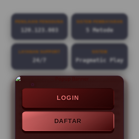
PENILAIAN PENGGUNA
SISTEM PEMBAYARAN
120.123.003
5 Metode
LAYANAN SUPPORT
SISTEM
24/7
Pragmatic Play
JEBOLTOTO
adalah bandar togel Asia terpopuler
LOGIN
dan link situs TOTO slot gacor terpercaya. Kami
menyediakan pasaran togel resmi terlengkap,
game slot online gampang menang, serta
DAFTAR
transaksi aman dengan layanan online 24 jam
nonstop setiap hari!