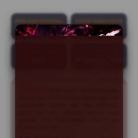
PENILAIAN PENGGUNA
SISTEM PEMBAYARAN
120.123.003
5 Metode
LAYANAN SUPPORT
SISTEM
24/7
Pragmatic Play
JEBOLTOTO
adalah bandar togel Asia terpopuler
dan link situs TOTO slot gacor terpercaya. Kami
menyediakan pasaran togel resmi terlengkap,
game slot online gampang menang, serta
transaksi aman dengan layanan online 24 jam
nonstop setiap hari!