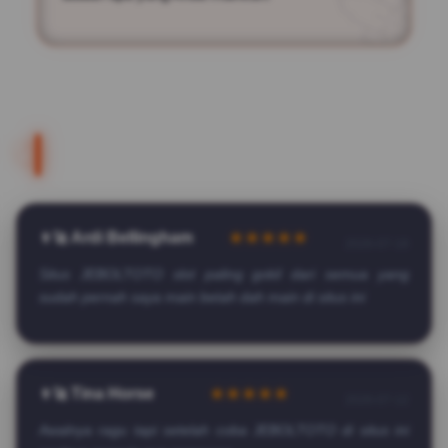
ULASAN TERBARU KOMUNITAS
JEBOLTOTO
Ardi Bellingham
★★★★★
2026-07-18
Situs JEBOLTOTO slot paling gokil dari semua yang
sudah pernah saya main betah dah main di situs ini
Tina Horse
★★★★★
2026-07-12
Awalnya ragu tapi setelah coba JEBOLTOTO di situs ini