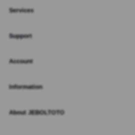
Buka
Services
Buka
Support
Buka
Account
Buka
Information
Buka
About JEBOLTOTO