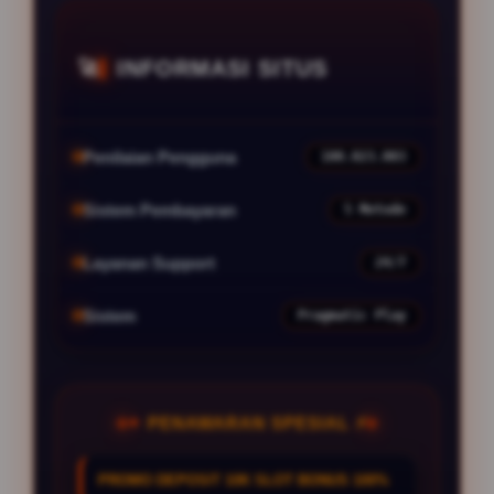
INFORMASI SITUS
Penilaian Pengguna
100.023.003
Sistem Pembayaran
5 Metode
Layanan Support
24/7
Sistem
Pragmatic Play
PENAWARAN SPESIAL
PROMO DEPOSIT 10K SLOT BONUS 100%